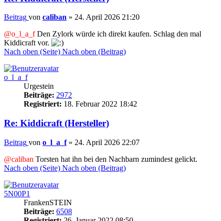
Beitrag
von
caliban
»
24. April 2026 21:20
@o_l_a_f
Den Zylork würde ich direkt kaufen. Schlag den mal
Kiddicraft vor.
Nach oben (Seite)
Nach oben (Beitrag)
o_l_a_f
Urgestein
Beiträge:
2972
Registriert:
18. Februar 2022 18:42
Re: Kiddicraft (Hersteller)
Beitrag
von
o_l_a_f
»
24. April 2026 22:07
@caliban
Torsten hat ihn bei den Nachbarn zumindest gelickt.
Nach oben (Seite)
Nach oben (Beitrag)
5N00P1
FrankenSTEIN
Beiträge:
6508
Registriert:
26. Januar 2022 08:50