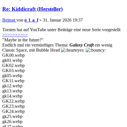
Re: Kiddicraft (Hersteller)
Beitrag
von
o_l_a_f
»
31. Januar 2026 19:37
Torsten hat auf YouTube unter Beiträge eine neue Serie vorgestellt
>>>>>>>>>>
"Maybe in the future?"
Endlich mal ein vernünftiges Thema:
Galaxy Craft
ein wenig
Classic Space, mit Bubble Head
GK00.webp
gk01.webp
GK02.webp
GK03.webp
gk05.webp
GK11.webp
gk12.webp
gk13.webp
gk14.webp
GK22.webp
GK23.webp
GK24.webp
gk25.webp
gk26.webp
gk27.webp