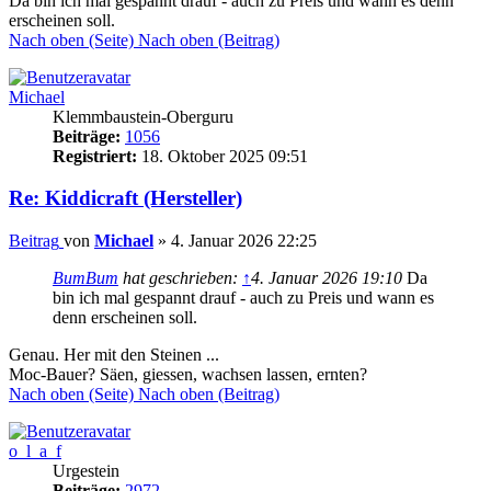
Da bin ich mal gespannt drauf - auch zu Preis und wann es denn
erscheinen soll.
Nach oben (Seite)
Nach oben (Beitrag)
Michael
Klemmbaustein-Oberguru
Beiträge:
1056
Registriert:
18. Oktober 2025 09:51
Re: Kiddicraft (Hersteller)
Beitrag
von
Michael
»
4. Januar 2026 22:25
BumBum
hat geschrieben:
↑
4. Januar 2026 19:10
Da
bin ich mal gespannt drauf - auch zu Preis und wann es
denn erscheinen soll.
Genau. Her mit den Steinen ...
Moc-Bauer? Säen, giessen, wachsen lassen, ernten?
Nach oben (Seite)
Nach oben (Beitrag)
o_l_a_f
Urgestein
Beiträge:
2972