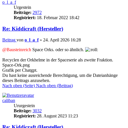
o_l_a_f
Urgestein
Beiträge:
2972
Registriert:
18. Februar 2022 18:42
Re: Kiddicraft (Hersteller)
Beitrag
von
o_l_a_f
»
24. April 2026 16:28
@Bausteinreich
Space Orks. oder so ähnlich.
Recyclen der Orkhelme in der Spaceserie als zweite Fraktion.
Space-Ork.png
Grafik per Chatgpt.
Du hast keine ausreichende Berechtigung, um die Dateianhänge
dieses Beitrags anzusehen.
Nach oben (Seite)
Nach oben (Beitrag)
caliban
Ururgestein
Beiträge:
3032
Registriert:
28. August 2023 11:23
Re: Kiddicraft (Hersteller)