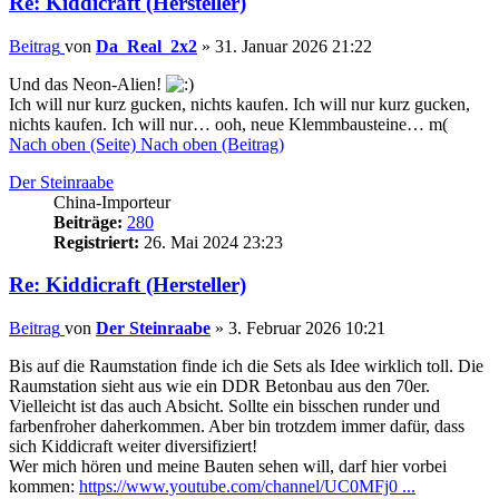
Re: Kiddicraft (Hersteller)
Beitrag
von
Da_Real_2x2
»
31. Januar 2026 21:22
Und das Neon-Alien!
Ich will nur kurz gucken, nichts kaufen. Ich will nur kurz gucken,
nichts kaufen. Ich will nur… ooh, neue Klemmbausteine… m(
Nach oben (Seite)
Nach oben (Beitrag)
Der Steinraabe
China-Importeur
Beiträge:
280
Registriert:
26. Mai 2024 23:23
Re: Kiddicraft (Hersteller)
Beitrag
von
Der Steinraabe
»
3. Februar 2026 10:21
Bis auf die Raumstation finde ich die Sets als Idee wirklich toll. Die
Raumstation sieht aus wie ein DDR Betonbau aus den 70er.
Vielleicht ist das auch Absicht. Sollte ein bisschen runder und
farbenfroher daherkommen. Aber bin trotzdem immer dafür, dass
sich Kiddicraft weiter diversifiziert!
Wer mich hören und meine Bauten sehen will, darf hier vorbei
kommen:
https://www.youtube.com/channel/UC0MFj0 ...