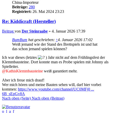
China-Importeur
Beiträge:
280
Registriert:
26. Mai 2024 23:23
Re: Kiddicraft (Hersteller)
Beitrag
von
Der Steinraabe
»
4. Januar 2026 17:39
BumBum
hat geschrieben:
↑
4. Januar 2026 17:02
Weiß jemand wie der Stand des Brettspiels ist und hat
das schon jemand spielen können?
Ich war dieses (letztes
) Jahr nicht auf dem Frühlingsfest der
Klemmbausteine. Dort konnte man es Probe spielen mit Johnny als
Spielleiter.
@KathisKlemmbausteine
weiß garantiert mehr.
Aber ich freue mich drauf!
Wer mich hören und meine Bauten sehen will, darf hier vorbei
kommen:
https://www.youtube.com/channel/UC0MFj0 ...
6B_sEpGv8A
Nach oben (Seite)
Nach oben (Beitrag)
o_l_a_f