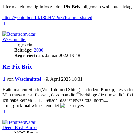
Hier mal ein wenig Infos zu den
Pix Brix
, allgemein wohl auch Magi
https://youtu.be/nLk18CHVPn8?feature=shared
Nach
Nach
oben
oben
(Seite)
(Beitrag)
Waschmitttel
Urgestein
Beiträge:
2080
Registriert:
25. Januar 2022 19:48
Re: Pix Brix
Beitrag
von
Waschmitttel
»
9. April 2025 10:31
Hatte mal ein Stitch (Von Lilo und Stitch) nach dem Prinzip, lies sich
Man muss nur aufpassen, dass man die Überhänge die nur seitlich fixi
Ich habe keinen LED-Fetisch, das ist etwas total norm......
...oh, guck mal wie es leuchtet
Nach
Nach
oben
oben
(Seite)
(Beitrag)
Deep_East_Bricks
MOC-Bauer