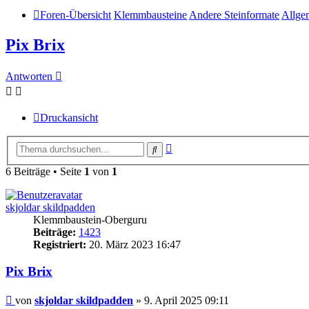
Foren-Übersicht
Klemmbausteine
Andere Steinformate
Allge
Pix Brix
Antworten
Druckansicht
Erweiterte
Suche
Suche
6 Beiträge • Seite
1
von
1
skjoldar skildpadden
Klemmbaustein-Oberguru
Beiträge:
1423
Registriert:
20. März 2023 16:47
Pix Brix
Beitrag
von
skjoldar skildpadden
»
9. April 2025 09:11