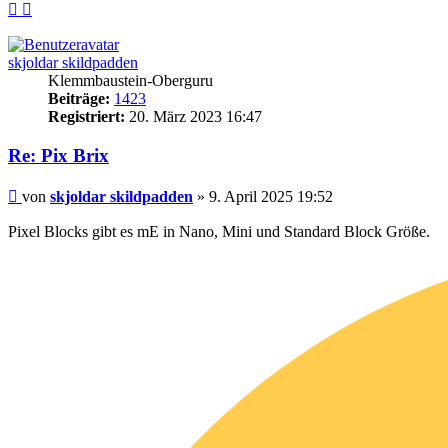
Nach
Nach
oben
oben
(Seite)
(Beitrag)
skjoldar skildpadden
Klemmbaustein-Oberguru
Beiträge:
1423
Registriert:
20. März 2023 16:47
Re: Pix Brix
Beitrag
von
skjoldar skildpadden
»
9. April 2025 19:52
Pixel Blocks gibt es mE in Nano, Mini und Standard Block Größe.