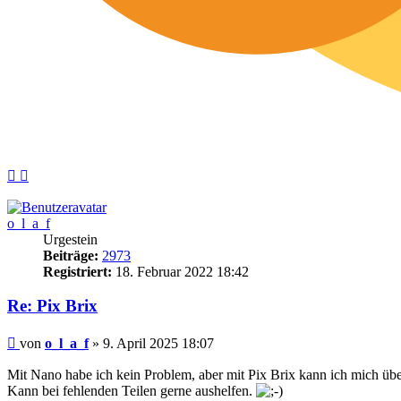
Nach
Nach
oben
oben
(Seite)
(Beitrag)
o_l_a_f
Urgestein
Beiträge:
2973
Registriert:
18. Februar 2022 18:42
Re: Pix Brix
Beitrag
von
o_l_a_f
»
9. April 2025 18:07
Mit Nano habe ich kein Problem, aber mit Pix Brix kann ich mich üb
Kann bei fehlenden Teilen gerne aushelfen.