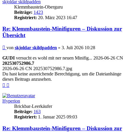
skjoldar skildpadden
Klemmbaustein-Oberguru
Beiträge:
1423
Registriert:
20. März 2023 16:47
Re: Klemmbaustein-Minifiguren – Diskussion zur
Übersicht
Beitrag
von
skjoldar skildpadden
»
3. Juli 2026 10:28
GUDI
versucht es wohl mit ner neuen Minifig... 2026-06-26 CN
202530752986.7
2026-06-26 CN 202530752986.7.jpg
Du hast keine ausreichende Berechtigung, um die Dateianhänge
dieses Beitrags anzusehen.
Nach
Nach
oben
oben
(Seite)
(Beitrag)
Hyperion
Brickbar-Leerkäufer
Beiträge:
163
Registriert:
1. Januar 2025 09:03
Re: Klemmbaustein-Minifiguren – Diskussion zur