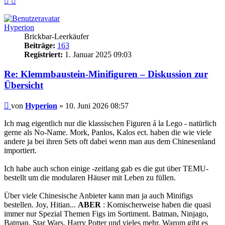
oben
oben
(Seite)
(Beitrag)
Hyperion
Brickbar-Leerkäufer
Beiträge:
163
Registriert:
1. Januar 2025 09:03
Re: Klemmbaustein-Minifiguren – Diskussion zur
Übersicht
Beitrag
von
Hyperion
»
10. Juni 2026 08:57
Ich mag eigentlich nur die klassischen Figuren á la Lego - natürlich
gerne als No-Name. Mork, Panlos, Kalos ect. haben die wie viele
andere ja bei ihren Sets oft dabei wenn man aus dem Chinesenland
importiert.
Ich habe auch schon einige -zeitlang gab es die gut über TEMU-
bestellt um die modularen Häuser mit Leben zu füllen.
Über viele Chinesische Anbieter kann man ja auch Minifigs
bestellen. Joy, Hitian...
ABER
: Komischerweise haben die quasi
immer nur Spezial Themen Figs im Sortiment. Batman, Ninjago,
Batman, Star Wars, Harry Potter und vieles mehr. Warum gibt es