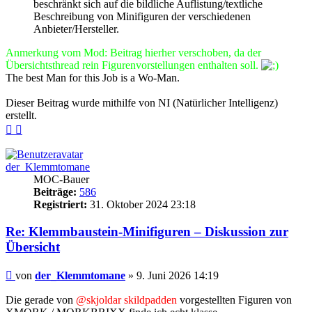
beschränkt sich auf die bildliche Auflistung/textliche
Beschreibung von Minifiguren der verschiedenen
Anbieter/Hersteller.
Anmerkung vom Mod: Beitrag hierher verschoben, da der
Übersichtsthread rein Figurenvorstellungen enthalten soll.
The best Man for this Job is a Wo-Man.
Dieser Beitrag wurde mithilfe von NI (Natürlicher Intelligenz)
erstellt.
Nach
Nach
oben
oben
(Seite)
(Beitrag)
der_Klemmtomane
MOC-Bauer
Beiträge:
586
Registriert:
31. Oktober 2024 23:18
Re: Klemmbaustein-Minifiguren – Diskussion zur
Übersicht
Beitrag
von
der_Klemmtomane
»
9. Juni 2026 14:19
Die gerade von
@skjoldar skildpadden
vorgestellten Figuren von