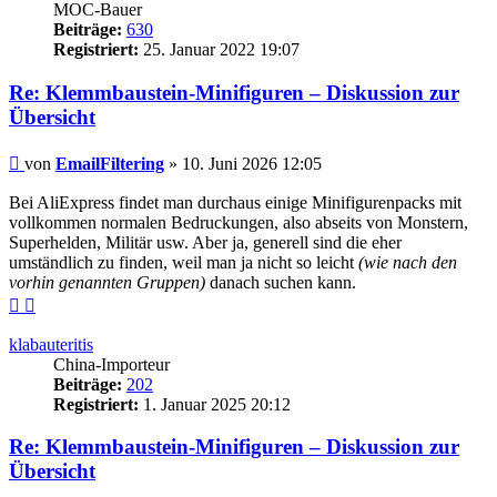
MOC-Bauer
Beiträge:
630
Registriert:
25. Januar 2022 19:07
Re: Klemmbaustein-Minifiguren – Diskussion zur
Übersicht
Beitrag
von
EmailFiltering
»
10. Juni 2026 12:05
Bei AliExpress findet man durchaus einige Minifigurenpacks mit
vollkommen normalen Bedruckungen, also abseits von Monstern,
Superhelden, Militär usw. Aber ja, generell sind die eher
umständlich zu finden, weil man ja nicht so leicht
(wie nach den
vorhin genannten Gruppen)
danach suchen kann.
Nach
Nach
oben
oben
(Seite)
(Beitrag)
klabauteritis
China-Importeur
Beiträge:
202
Registriert:
1. Januar 2025 20:12
Re: Klemmbaustein-Minifiguren – Diskussion zur
Übersicht