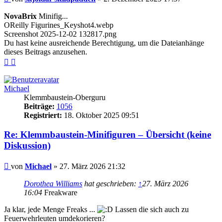
NovaBrix
Minifig...
OReilly Figurines_Keyshot4.webp
Screenshot 2025-12-02 132817.png
Du hast keine ausreichende Berechtigung, um die Dateianhänge
dieses Beitrags anzusehen.
Nach
Nach
oben
oben
(Seite)
(Beitrag)
Michael
Klemmbaustein-Oberguru
Beiträge:
1056
Registriert:
18. Oktober 2025 09:51
Re: Klemmbaustein-Minifiguren – Übersicht (keine
Diskussion)
Beitrag
von
Michael
»
27. März 2026 21:32
Dorothea Williams
hat geschrieben:
↑
27. März 2026
16:04
Freakware
Ja klar, jede Menge Freaks ...
Lassen die sich auch zu
Feuerwehrleuten umdekorieren?