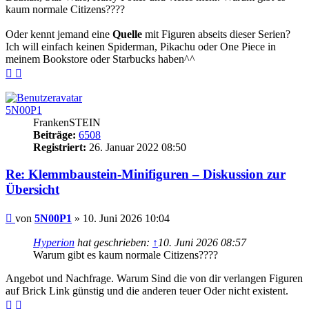
kaum normale Citizens????
Oder kennt jemand eine
Quelle
mit Figuren abseits dieser Serien?
Ich will einfach keinen Spiderman, Pikachu oder One Piece in
meinem Bookstore oder Starbucks haben^^
Nach
Nach
oben
oben
(Seite)
(Beitrag)
5N00P1
FrankenSTEIN
Beiträge:
6508
Registriert:
26. Januar 2022 08:50
Re: Klemmbaustein-Minifiguren – Diskussion zur
Übersicht
Beitrag
von
5N00P1
»
10. Juni 2026 10:04
Hyperion
hat geschrieben:
↑
10. Juni 2026 08:57
Warum gibt es kaum normale Citizens????
Angebot und Nachfrage. Warum Sind die von dir verlangen Figuren
auf Brick Link günstig und die anderen teuer Oder nicht existent.
Nach
Nach