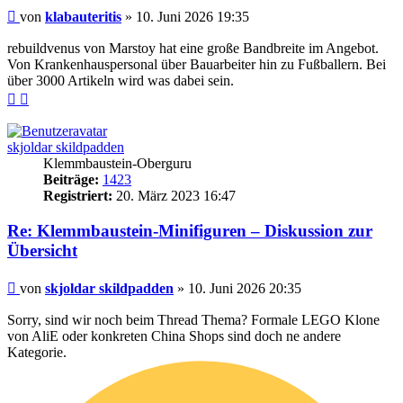
Beitrag
von
klabauteritis
»
10. Juni 2026 19:35
rebuildvenus von Marstoy hat eine große Bandbreite im Angebot.
Von Krankenhauspersonal über Bauarbeiter hin zu Fußballern. Bei
über 3000 Artikeln wird was dabei sein.
Nach
Nach
oben
oben
(Seite)
(Beitrag)
skjoldar skildpadden
Klemmbaustein-Oberguru
Beiträge:
1423
Registriert:
20. März 2023 16:47
Re: Klemmbaustein-Minifiguren – Diskussion zur
Übersicht
Beitrag
von
skjoldar skildpadden
»
10. Juni 2026 20:35
Sorry, sind wir noch beim Thread Thema? Formale LEGO Klone
von AliE oder konkreten China Shops sind doch ne andere
Kategorie.