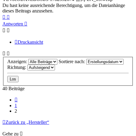
Du hast keine ausreichende Berechtigung, um die Dateianhänge
dieses Beitrags anzusehen.
Nach
Nach
oben
oben
Antworten
(Seite)
(Beitrag)
Druckansicht
Anzeigen:
Sortiere nach:
Richtung:
40 Beiträge
Vorherige
1
2
Zurück zu „Hersteller“
Gehe zu