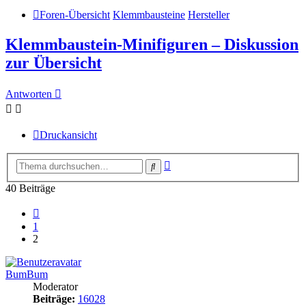
Foren-Übersicht
Klemmbausteine
Hersteller
Klemmbaustein-Minifiguren – Diskussion
zur Übersicht
Antworten
Druckansicht
Erweiterte
Suche
Suche
40 Beiträge
Vorherige
1
2
BumBum
Moderator
Beiträge:
16028