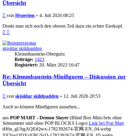
Übersicht
Beitrag
von
Hyperion
»
4. Juli 2026 08:25
Denkt man sich noch den oberen Teil dazu ein echter Eierkopf.
Nach
Nach
oben
oben
(Seite)
(Beitrag)
skjoldar skildpadden
Klemmbaustein-Oberguru
Beiträge:
1423
Registriert:
20. März 2023 16:47
Re: Klemmbaustein-Minifiguren – Diskussion zur
Übersicht
Beitrag
von
skjoldar skildpadden
»
12. Juli 2026 20:53
Auch so können Minifiguren aussehen...
aus
POP MART - Demon Slayer
(Blind Box Mini-Sets ohne
Setnummer und ohne POP BLOCKS Logo)
Link bei Pop Mart
tH6n_gUbgAQEtQwx-1782392674-官网-EN_04.webp
YEVocODXvEBGSiJ3-1782392674-官网-EN_05.webp