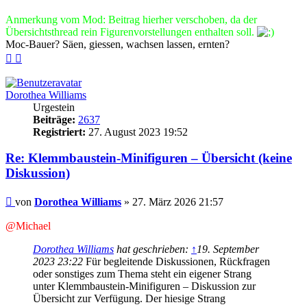
Anmerkung vom Mod: Beitrag hierher verschoben, da der
Übersichtsthread rein Figurenvorstellungen enthalten soll.
Moc-Bauer? Säen, giessen, wachsen lassen, ernten?
Nach
Nach
oben
oben
(Seite)
(Beitrag)
Dorothea Williams
Urgestein
Beiträge:
2637
Registriert:
27. August 2023 19:52
Re: Klemmbaustein-Minifiguren – Übersicht (keine
Diskussion)
Beitrag
von
Dorothea Williams
»
27. März 2026 21:57
@Michael
Dorothea Williams
hat geschrieben:
↑
19. September
2023 23:22
Für begleitende Diskussionen, Rückfragen
oder sonstiges zum Thema steht ein eigener Strang
unter Klemmbaustein-Minifiguren – Diskussion zur
Übersicht zur Verfügung. Der hiesige Strang