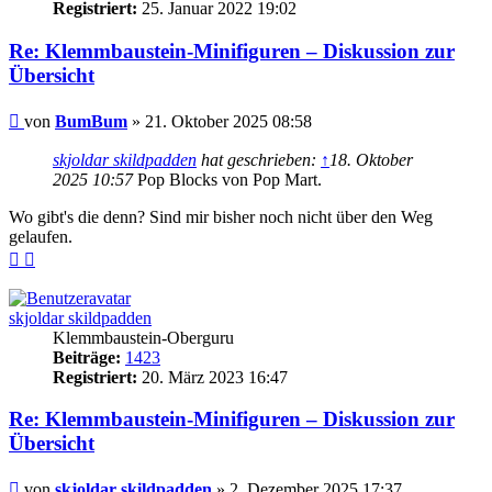
Registriert:
25. Januar 2022 19:02
Re: Klemmbaustein-Minifiguren – Diskussion zur
Übersicht
Beitrag
von
BumBum
»
21. Oktober 2025 08:58
skjoldar skildpadden
hat geschrieben:
↑
18. Oktober
2025 10:57
Pop Blocks von Pop Mart.
Wo gibt's die denn? Sind mir bisher noch nicht über den Weg
gelaufen.
Nach
Nach
oben
oben
(Seite)
(Beitrag)
skjoldar skildpadden
Klemmbaustein-Oberguru
Beiträge:
1423
Registriert:
20. März 2023 16:47
Re: Klemmbaustein-Minifiguren – Diskussion zur
Übersicht
Beitrag
von
skjoldar skildpadden
»
2. Dezember 2025 17:37