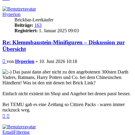
oben
oben
(Seite)
(Beitrag)
Hyperion
Brickbar-Leerkäufer
Beiträge:
163
Registriert:
1. Januar 2025 09:03
Re: Klemmbaustein-Minifiguren – Diskussion zur
Übersicht
Beitrag
von
Hyperion
»
10. Juni 2026 10:18
Das passt dann aber nicht zu den angebotenen 300sten Darth
Vaders, Batmans, Harry Potters und Co. bei dem Chinesischen
Händlern! Was ist den mit denen bei Brick Link?
Einfach nicht existent im Shop und Angebot bei denen passt besser.
Bei TEMU gab es eine Zeitlang so Citizen Packs - waren immer
ruckzuck weg.
Nach
Nach
oben
oben
(Seite)
(Beitrag)
EmailFiltering