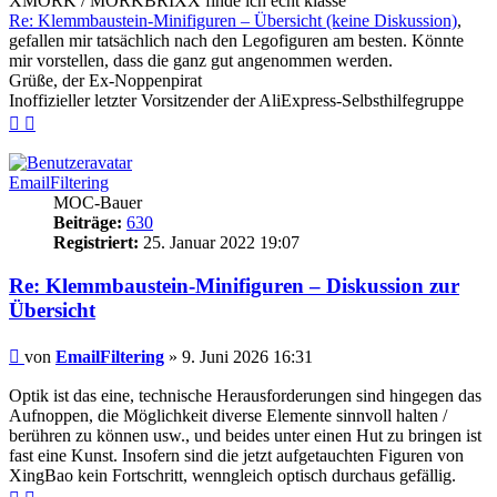
XMORK / MORKBRIXX finde ich echt klasse
Re: Klemmbaustein-Minifiguren – Übersicht (keine Diskussion)
,
gefallen mir tatsächlich nach den Legofiguren am besten. Könnte
mir vorstellen, dass die ganz gut angenommen werden.
Grüße, der Ex-Noppenpirat
Inoffizieller letzter Vorsitzender der AliExpress-Selbsthilfegruppe
Nach
Nach
oben
oben
(Seite)
(Beitrag)
EmailFiltering
MOC-Bauer
Beiträge:
630
Registriert:
25. Januar 2022 19:07
Re: Klemmbaustein-Minifiguren – Diskussion zur
Übersicht
Beitrag
von
EmailFiltering
»
9. Juni 2026 16:31
Optik ist das eine, technische Herausforderungen sind hingegen das
Aufnoppen, die Möglichkeit diverse Elemente sinnvoll halten /
berühren zu können usw., und beides unter einen Hut zu bringen ist
fast eine Kunst. Insofern sind die jetzt aufgetauchten Figuren von
XingBao kein Fortschritt, wenngleich optisch durchaus gefällig.
Nach
Nach