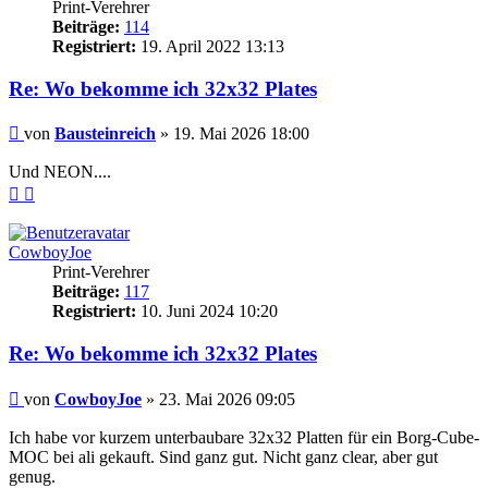
Print-Verehrer
Beiträge:
114
Registriert:
19. April 2022 13:13
Re: Wo bekomme ich 32x32 Plates
Beitrag
von
Bausteinreich
»
19. Mai 2026 18:00
Und NEON....
Nach
Nach
oben
oben
(Seite)
(Beitrag)
CowboyJoe
Print-Verehrer
Beiträge:
117
Registriert:
10. Juni 2024 10:20
Re: Wo bekomme ich 32x32 Plates
Beitrag
von
CowboyJoe
»
23. Mai 2026 09:05
Ich habe vor kurzem unterbaubare 32x32 Platten für ein Borg-Cube-
MOC bei ali gekauft. Sind ganz gut. Nicht ganz clear, aber gut
genug.