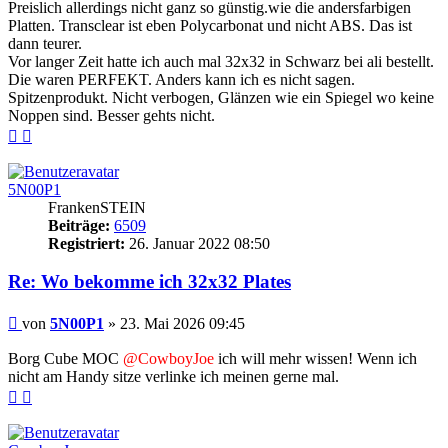
Preislich allerdings nicht ganz so günstig.wie die andersfarbigen
Platten. Transclear ist eben Polycarbonat und nicht ABS. Das ist
dann teurer.
Vor langer Zeit hatte ich auch mal 32x32 in Schwarz bei ali bestellt.
Die waren PERFEKT. Anders kann ich es nicht sagen.
Spitzenprodukt. Nicht verbogen, Glänzen wie ein Spiegel wo keine
Noppen sind. Besser gehts nicht.
Nach
Nach
oben
oben
(Seite)
(Beitrag)
5N00P1
FrankenSTEIN
Beiträge:
6509
Registriert:
26. Januar 2022 08:50
Re: Wo bekomme ich 32x32 Plates
Beitrag
von
5N00P1
»
23. Mai 2026 09:45
Borg Cube MOC
@CowboyJoe
ich will mehr wissen! Wenn ich
nicht am Handy sitze verlinke ich meinen gerne mal.
Nach
Nach
oben
oben
(Seite)
(Beitrag)