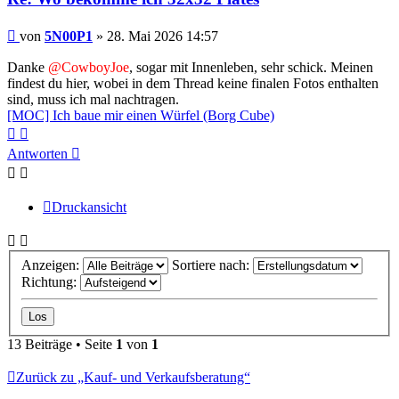
Beitrag
von
5N00P1
»
28. Mai 2026 14:57
Danke
@CowboyJoe
, sogar mit Innenleben, sehr schick. Meinen
findest du hier, wobei in dem Thread keine finalen Fotos enthalten
sind, muss ich mal nachtragen.
[MOC] Ich baue mir einen Würfel (Borg Cube)
Nach
Nach
oben
oben
Antworten
(Seite)
(Beitrag)
Druckansicht
Anzeigen:
Sortiere nach:
Richtung:
13 Beiträge • Seite
1
von
1
Zurück zu „Kauf- und Verkaufsberatung“