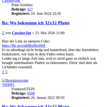
CowboyJoe
Print-Verehrer
Beiträge:
117
Registriert:
10. Juni 2024 10:20
Re: Wo bekomme ich 32x32 Plates
Beitrag
von
CowboyJoe
»
23. Mai 2026 11:00
Hier der Link zu meinem Cube:
https://flic.kr/s/aHBqjBxHhF
Er ist allerdings nicht fertig und kunterbunt, aber das Innenleben
funktioniert, wie man in dem Video sehen kann.
Leider lag er lange Zeit rum, weil es nicht ganz so einfach war
besagte unterbaubare Platten zu bekommen. Diese sind aber als
Lichtleiter essentiell.
Nach
Nach
oben
oben
(Seite)
(Beitrag)
5N00P1
FrankenSTEIN
Beiträge:
6509
Registriert:
26. Januar 2022 08:50
Re: Wo bekomme ich 32x32 Plates