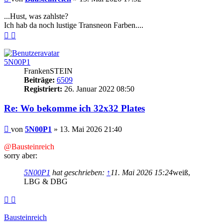
...Hust, was zahlste?
Ich hab da noch lustige Transneon Farben....
Nach
Nach
oben
oben
(Seite)
(Beitrag)
5N00P1
FrankenSTEIN
Beiträge:
6509
Registriert:
26. Januar 2022 08:50
Re: Wo bekomme ich 32x32 Plates
Beitrag
von
5N00P1
»
13. Mai 2026 21:40
@Bausteinreich
sorry aber:
5N00P1
hat geschrieben:
↑
11. Mai 2026 15:24
weiß,
LBG & DBG
Nach
Nach
oben
oben
(Seite)
(Beitrag)
Bausteinreich