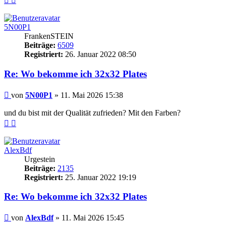
oben
oben
(Seite)
(Beitrag)
5N00P1
FrankenSTEIN
Beiträge:
6509
Registriert:
26. Januar 2022 08:50
Re: Wo bekomme ich 32x32 Plates
Beitrag
von
5N00P1
»
11. Mai 2026 15:38
und du bist mit der Qualität zufrieden? Mit den Farben?
Nach
Nach
oben
oben
(Seite)
(Beitrag)
AlexBdf
Urgestein
Beiträge:
2135
Registriert:
25. Januar 2022 19:19
Re: Wo bekomme ich 32x32 Plates
Beitrag
von
AlexBdf
»
11. Mai 2026 15:45