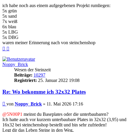
ich habe noch aus einem aufgegebenen Projekt rumliegen:
5x grün
5x sand
7x weiß
6x blau
5x LBG
5x DBG
waren meiner Erinnerung nach von steinchenshop
Nach
Nach
oben
oben
(Seite)
(Beitrag)
Noppy_Brick
Wesen der Steinzeit
Beiträge:
10297
Registriert:
25. Januar 2022 19:08
Re: Wo bekomme ich 32x32 Plates
Beitrag
von
Noppy_Brick
»
11. Mai 2026 17:16
@5N00P1
meinst du Baseplates oder die unterbaubaren?
Ich hatte auch vor kurzem unterbaubare Plates in 32x32 (3,95) und
16x32 bei steinchenshop bestellt und bin sehr zufrieden!
Legt dir das Leben Steine in den Weg,