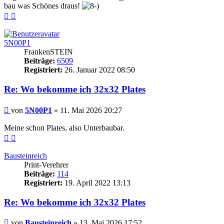
bau was Schönes draus!
Nach
Nach
oben
oben
(Seite)
(Beitrag)
5N00P1
FrankenSTEIN
Beiträge:
6509
Registriert:
26. Januar 2022 08:50
Re: Wo bekomme ich 32x32 Plates
Beitrag
von
5N00P1
»
11. Mai 2026 20:27
Meine schon Plates, also Unterbaubar.
Nach
Nach
oben
oben
(Seite)
(Beitrag)
Bausteinreich
Print-Verehrer
Beiträge:
114
Registriert:
19. April 2022 13:13
Re: Wo bekomme ich 32x32 Plates
Beitrag
von
Bausteinreich
»
13. Mai 2026 17:52