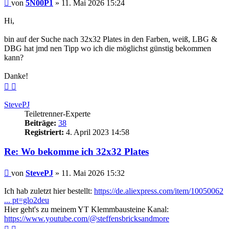
Beitrag
von
5N00P1
»
11. Mai 2026 15:24
Hi,
bin auf der Suche nach 32x32 Plates in den Farben, weiß, LBG &
DBG hat jmd nen Tipp wo ich die möglichst günstig bekommen
kann?
Danke!
Nach
Nach
oben
oben
(Seite)
(Beitrag)
StevePJ
Teiletrenner-Experte
Beiträge:
38
Registriert:
4. April 2023 14:58
Re: Wo bekomme ich 32x32 Plates
Beitrag
von
StevePJ
»
11. Mai 2026 15:32
Ich hab zuletzt hier bestellt:
https://de.aliexpress.com/item/10050062
... pt=glo2deu
Hier geht's zu meinem YT Klemmbausteine Kanal:
https://www.youtube.com/@steffensbricksandmore
Nach
Nach