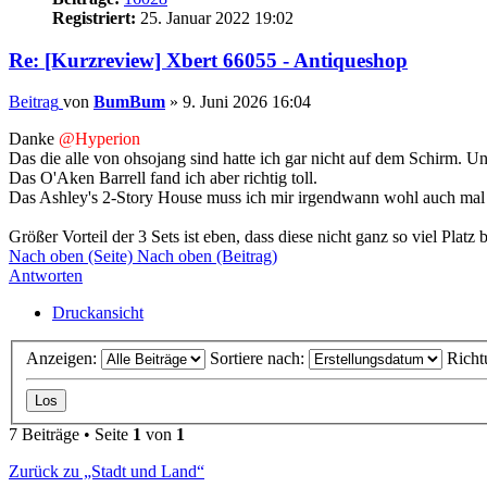
Registriert:
25. Januar 2022 19:02
Re: [Kurzreview] Xbert 66055 - Antiqueshop
Beitrag
von
BumBum
»
9. Juni 2026 16:04
Danke
@Hyperion
Das die alle von ohsojang sind hatte ich gar nicht auf dem Schirm. Und
Das O'Aken Barrell fand ich aber richtig toll.
Das Ashley's 2-Story House muss ich mir irgendwann wohl auch mal
Größer Vorteil der 3 Sets ist eben, dass diese nicht ganz so viel Platz
Nach oben (Seite)
Nach oben (Beitrag)
Antworten
Druckansicht
Anzeigen:
Sortiere nach:
Richt
7 Beiträge • Seite
1
von
1
Zurück zu „Stadt und Land“