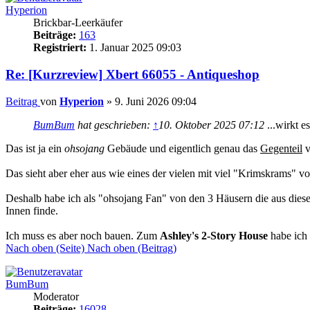
Hyperion
Brickbar-Leerkäufer
Beiträge:
163
Registriert:
1. Januar 2025 09:03
Re: [Kurzreview] Xbert 66055 - Antiqueshop
Beitrag
von
Hyperion
»
9. Juni 2026 09:04
BumBum
hat geschrieben:
↑
10. Oktober 2025 07:12
...wirkt 
Das ist ja ein
ohsojang
Gebäude und eigentlich genau das
Gegenteil
v
Das sieht aber eher aus wie eines der vielen mit viel "Krimskrams" v
Deshalb habe ich als "ohsojang Fan" von den 3 Häusern die aus diese
Innen finde.
Ich muss es aber noch bauen. Zum
Ashley's 2-Story House
habe ich
Nach oben (Seite)
Nach oben (Beitrag)
BumBum
Moderator
Beiträge:
16028