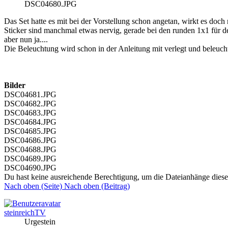
DSC04680.JPG
Das Set hatte es mit bei der Vorstellung schon angetan, wirkt es do
Sticker sind manchmal etwas nervig, gerade bei den runden 1x1 für d
aber nun ja....
Die Beleuchtung wird schon in der Anleitung mit verlegt und beleucht
Bilder
DSC04681.JPG
DSC04682.JPG
DSC04683.JPG
DSC04684.JPG
DSC04685.JPG
DSC04686.JPG
DSC04688.JPG
DSC04689.JPG
DSC04690.JPG
Du hast keine ausreichende Berechtigung, um die Dateianhänge diese
Nach oben (Seite)
Nach oben (Beitrag)
steinreichTV
Urgestein