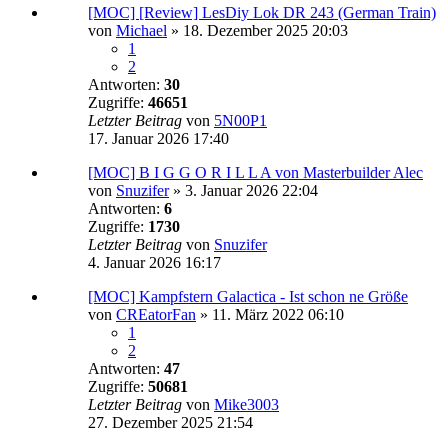
[MOC] [Review] LesDiy Lok DR 243 (German Train)
von
Michael
»
18. Dezember 2025 20:03
1
2
Antworten:
30
Zugriffe:
46651
Letzter Beitrag
von
5N00P1
17. Januar 2026 17:40
[MOC] B I G G O R I L L A von Masterbuilder Alec
von
Snuzifer
»
3. Januar 2026 22:04
Antworten:
6
Zugriffe:
1730
Letzter Beitrag
von
Snuzifer
4. Januar 2026 16:17
[MOC] Kampfstern Galactica - Ist schon ne Größe
von
CREatorFan
»
11. März 2022 06:10
1
2
Antworten:
47
Zugriffe:
50681
Letzter Beitrag
von
Mike3003
27. Dezember 2025 21:54