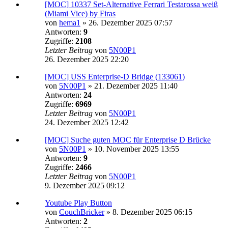
[MOC] 10337 Set-Alternative Ferrari Testarossa weiß
(Miami Vice) by Firas
von
hema1
»
26. Dezember 2025 07:57
Antworten:
9
Zugriffe:
2108
Letzter Beitrag
von
5N00P1
26. Dezember 2025 22:20
[MOC] USS Enterprise-D Bridge (133061)
von
5N00P1
»
21. Dezember 2025 11:40
Antworten:
24
Zugriffe:
6969
Letzter Beitrag
von
5N00P1
24. Dezember 2025 12:42
[MOC] Suche guten MOC für Enterprise D Brücke
von
5N00P1
»
10. November 2025 13:55
Antworten:
9
Zugriffe:
2466
Letzter Beitrag
von
5N00P1
9. Dezember 2025 09:12
Youtube Play Button
von
CouchBricker
»
8. Dezember 2025 06:15
Antworten:
2