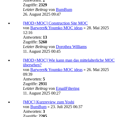
Antworten:
2
Zugriffe:
2329
Letzter Beitrag
von
BumBum
26. August 2025 09:47
[MOD+MOC] Construction Site MOC
von
Barweer& Youmko MOC ideas
»
28. Mai 2025
12:16
Antworten:
13
Zugriffe:
5260
Letzter Beitrag
von
Dorothea Williams
11. August 2025 00:45
[MOD+MOC] Wie kann man das mittelalterliche MOC
übersehen?
von
Barweer& Youmko MOC ideas
»
26. Mai 2025
09:39
Antworten:
5
Zugriffe:
2931
Letzter Beitrag
von
EmailFiltering
11. August 2025 00:27
[MOC] Kurzreview zum Yoshi
von
BumBum
»
23. Juli 2025 06:37
Antworten:
3
Zugriffe:
2205