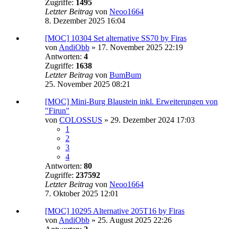
Zugriffe:
1495
Letzter Beitrag
von
Neoo1664
8. Dezember 2025 16:04
[MOC] 10304 Set alternative SS70 by Firas
von
AndiObb
»
17. November 2025 22:19
Antworten:
4
Zugriffe:
1638
Letzter Beitrag
von
BumBum
25. November 2025 08:21
[MOC] Mini-Burg Blaustein inkl. Erweiterungen von
"Firun"
von
COLOSSUS
»
29. Dezember 2024 17:03
1
2
3
4
Antworten:
80
Zugriffe:
237592
Letzter Beitrag
von
Neoo1664
7. Oktober 2025 12:01
[MOC] 10295 Alternative 205T16 by Firas
von
AndiObb
»
25. August 2025 22:26