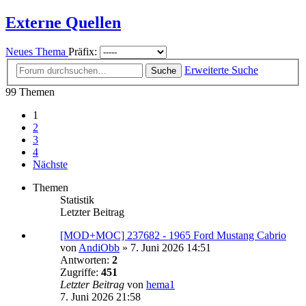
Externe Quellen
Neues Thema
Präfix:
Erweiterte Suche
Suche
99 Themen
1
2
3
4
Nächste
Themen
Statistik
Letzter Beitrag
[MOD+MOC] 237682 - 1965 Ford Mustang Cabrio
von
AndiObb
»
7. Juni 2026 14:51
Antworten:
2
Zugriffe:
451
Letzter Beitrag
von
hema1
7. Juni 2026 21:58