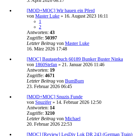
5. April 2026 08:17
[MOD+MOC] Wir bauen ein Pferd
von
Master Luke
»
16. August 2023 16:11
1
2
Antworten:
43
Zugriffe:
50397
Letzter Beitrag
von
Master Luke
16. März 2026 17:48
[MOC] Bautagebuch 60189 Bunker Buster Ninka
von
1860Stefan
»
21. Januar 2026 11:46
Antworten:
19
Zugriffe:
4671
Letzter Beitrag
von
BumBum
23. Februar 2026 06:45
[MOD+MOC] Snuzis Funde
von
Snuzifer
»
14. Februar 2026 12:50
Antworten:
14
Zugriffe:
3210
Letzter Beitrag
von
Michael
20. Februar 2026 22:53
[MOC] [Review] LesDiy Lok DR 243 (German Train)