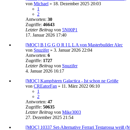
von
Michael
»
18. Dezember 2025 20:03
1
2
Antworten:
30
Zugriffe:
46643
Letzter Beitrag
von
5N00P1
17. Januar 2026 17:40
[MOC] B I G G O R I L L A von Masterbuilder Alec
von
Snuzifer
»
3. Januar 2026 22:04
Antworten:
6
Zugriffe:
1727
Letzter Beitrag
von
Snuzifer
4. Januar 2026 16:17
[MOC] Kampfstern Galactica - Ist schon ne Größe
von
CREatorFan
»
11. März 2022 06:10
1
2
Antworten:
47
Zugriffe:
50635
Letzter Beitrag
von
Mike3003
27. Dezember 2025 21:54
[MOC] 10337 Set-Alternative Ferrari Testarossa weiß (M