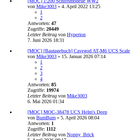
[MOC] 1:200 Schiffsmodelle WW2
von
Mike3003
»
4. April 2022 13:25
1
2
Antworten:
47
Zugriffe:
20449
Letzter Beitrag
von
Hyperion
7. Juni 2026 18:31
[MOC] [Bautagebuch] Cavegod AT-M6 UCS Scale
von
Mike3003
»
15. Januar 2026 07:14
1
2
3
4
Antworten:
85
Zugriffe:
19974
Letzter Beitrag
von
Mike3003
6. Mai 2026 01:34
[MOC] MOC-38478 UCS Helm's Deep
von
BumBum
»
5. April 2026 08:04
Antworten:
1
Zugriffe:
1112
Letzter Beitrag
von
Noppy_Brick