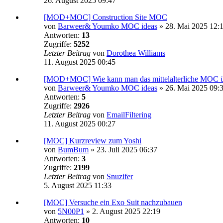
26. August 2025 09:47
[MOD+MOC] Construction Site MOC
von
Barweer& Youmko MOC ideas
»
28. Mai 2025 12:
Antworten:
13
Zugriffe:
5252
Letzter Beitrag
von
Dorothea Williams
11. August 2025 00:45
[MOD+MOC] Wie kann man das mittelalterliche MOC ü
von
Barweer& Youmko MOC ideas
»
26. Mai 2025 09:
Antworten:
5
Zugriffe:
2926
Letzter Beitrag
von
EmailFiltering
11. August 2025 00:27
[MOC] Kurzreview zum Yoshi
von
BumBum
»
23. Juli 2025 06:37
Antworten:
3
Zugriffe:
2199
Letzter Beitrag
von
Snuzifer
5. August 2025 11:33
[MOC] Versuche ein Exo Suit nachzubauen
von
5N00P1
»
2. August 2025 22:19
Antworten:
10