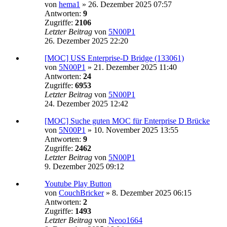
von
hema1
»
26. Dezember 2025 07:57
Antworten:
9
Zugriffe:
2106
Letzter Beitrag
von
5N00P1
26. Dezember 2025 22:20
[MOC] USS Enterprise-D Bridge (133061)
von
5N00P1
»
21. Dezember 2025 11:40
Antworten:
24
Zugriffe:
6953
Letzter Beitrag
von
5N00P1
24. Dezember 2025 12:42
[MOC] Suche guten MOC für Enterprise D Brücke
von
5N00P1
»
10. November 2025 13:55
Antworten:
9
Zugriffe:
2462
Letzter Beitrag
von
5N00P1
9. Dezember 2025 09:12
Youtube Play Button
von
CouchBricker
»
8. Dezember 2025 06:15
Antworten:
2
Zugriffe:
1493
Letzter Beitrag
von
Neoo1664