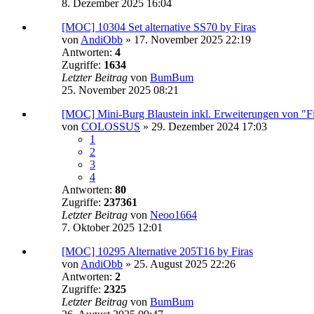
8. Dezember 2025 16:04
[MOC] 10304 Set alternative SS70 by Firas
von
AndiObb
»
17. November 2025 22:19
Antworten:
4
Zugriffe:
1634
Letzter Beitrag
von
BumBum
25. November 2025 08:21
[MOC] Mini-Burg Blaustein inkl. Erweiterungen von "F
von
COLOSSUS
»
29. Dezember 2024 17:03
1
2
3
4
Antworten:
80
Zugriffe:
237361
Letzter Beitrag
von
Neoo1664
7. Oktober 2025 12:01
[MOC] 10295 Alternative 205T16 by Firas
von
AndiObb
»
25. August 2025 22:26
Antworten:
2
Zugriffe:
2325
Letzter Beitrag
von
BumBum