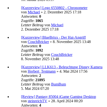
[Kurzreview] Lego 6550802 - Chronometer
von
Michael
»
2. Dezember 2025 17:18
Antworten:
0
Zugriffe:
1065
Letzter Beitrag
von
Michael
2. Dezember 2025 17:18
[Kurzreview] BlueBrixx - Der Hai-Angriff
von
CouchBricker
»
8. November 2025 13:48
Antworten:
0
Zugriffe:
1092
Letzter Beitrag
von
CouchBricker
8. November 2025 13:48
[Kurzreview] LLK613 - Beleuchtung Disney Kamera
von
Herbert_Testmann
»
4. Mai 2024 17:56
Antworten:
2
Zugriffe:
21895
Letzter Beitrag
von
BumBum
5. Mai 2024 07:20
[Review] Pantasy 85004 iGame Gaming Desktop
von
steinreichTV
»
28. April 2024 00:20
Antworten:
4