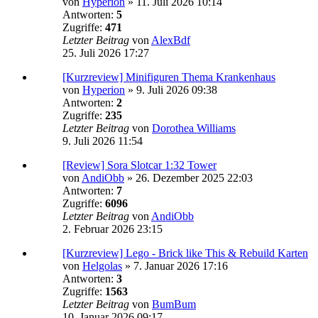
von
Hyperion
»
11. Juli 2026 10:14
Antworten:
5
Zugriffe:
471
Letzter Beitrag
von
AlexBdf
25. Juli 2026 17:27
[Kurzreview] Minifiguren Thema Krankenhaus
von
Hyperion
»
9. Juli 2026 09:38
Antworten:
2
Zugriffe:
235
Letzter Beitrag
von
Dorothea Williams
9. Juli 2026 11:54
[Review] Sora Slotcar 1:32 Tower
von
AndiObb
»
26. Dezember 2025 22:03
Antworten:
7
Zugriffe:
6096
Letzter Beitrag
von
AndiObb
2. Februar 2026 23:15
[Kurzreview] Lego - Brick like This & Rebuild Karten
von
Helgolas
»
7. Januar 2026 17:16
Antworten:
3
Zugriffe:
1563
Letzter Beitrag
von
BumBum
10. Januar 2026 09:17