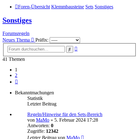
Foren-Übersicht
Klemmbausteine
Sets
Sonstiges
Sonstiges
Forumsregeln
Neues Thema
Präfix:
Erweiterte
Suche
Suche
41 Themen
1
2
Nächste
Bekanntmachungen
Statistik
Letzter Beitrag
Regeln/Hinweise für den Sets-Bereich
von
MaMo
»
5. Februar 2024 17:28
Antworten:
0
Zugriffe:
12342
Letzter Beitrag
von
MaMo