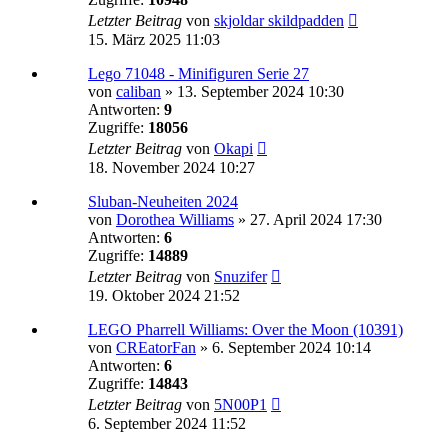
Letzter Beitrag
von
skjoldar skildpadden
15. März 2025 11:03
Lego 71048 - Minifiguren Serie 27
von
caliban
»
13. September 2024 10:30
Antworten:
9
Zugriffe:
18056
Letzter Beitrag
von
Okapi
18. November 2024 10:27
Sluban-Neuheiten 2024
von
Dorothea Williams
»
27. April 2024 17:30
Antworten:
6
Zugriffe:
14889
Letzter Beitrag
von
Snuzifer
19. Oktober 2024 21:52
LEGO Pharrell Williams: Over the Moon (10391)
von
CREatorFan
»
6. September 2024 10:14
Antworten:
6
Zugriffe:
14843
Letzter Beitrag
von
5N00P1
6. September 2024 11:52