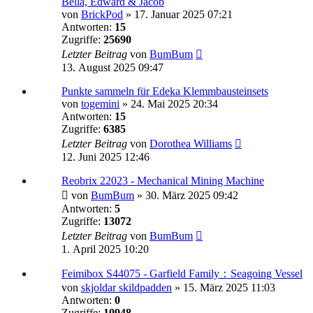
Bella, Edward & Jacob
von
BrickPod
»
17. Januar 2025 07:21
Antworten:
15
Zugriffe:
25690
Letzter Beitrag
von
BumBum
13. August 2025 09:47
Punkte sammeln für Edeka Klemmbausteinsets
von
togemini
»
24. Mai 2025 20:34
Antworten:
15
Zugriffe:
6385
Letzter Beitrag
von
Dorothea Williams
12. Juni 2025 12:46
Reobrix 22023 - Mechanical Mining Machine
von
BumBum
»
30. März 2025 09:42
Antworten:
5
Zugriffe:
13072
Letzter Beitrag
von
BumBum
1. April 2025 10:20
Feimibox S44075 - Garfield Family：Seagoing Vessel
von
skjoldar skildpadden
»
15. März 2025 11:03
Antworten:
0
Zugriffe:
10948