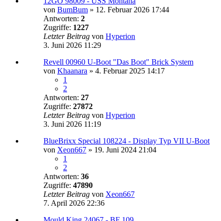
12GO 98009 - USS Montana
von
BumBum
»
12. Februar 2026 17:44
Antworten:
2
Zugriffe:
1227
Letzter Beitrag
von
Hyperion
3. Juni 2026 11:29
Revell 00960 U-Boot "Das Boot" Brick System
von
Khaanara
»
4. Februar 2025 14:17
1
2
Antworten:
27
Zugriffe:
27872
Letzter Beitrag
von
Hyperion
3. Juni 2026 11:19
BlueBrixx Special 108224 - Display Typ VII U-Boot
von
Xeon667
»
19. Juni 2024 21:04
1
2
Antworten:
36
Zugriffe:
47890
Letzter Beitrag
von
Xeon667
7. April 2026 22:36
Mould King 24067 - BF 109