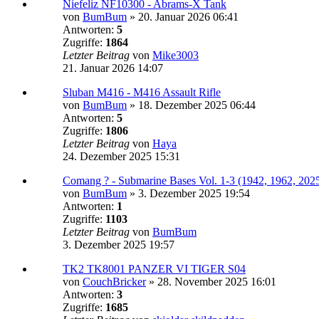
Niefeliz NF10300 - Abrams-X Tank
von
BumBum
»
20. Januar 2026 06:41
Antworten:
5
Zugriffe:
1864
Letzter Beitrag
von
Mike3003
21. Januar 2026 14:07
Sluban M416 - M416 Assault Rifle
von
BumBum
»
18. Dezember 2025 06:44
Antworten:
5
Zugriffe:
1806
Letzter Beitrag
von
Haya
24. Dezember 2025 15:31
Comang ? - Submarine Bases Vol. 1-3 (1942, 1962, 202
von
BumBum
»
3. Dezember 2025 19:54
Antworten:
1
Zugriffe:
1103
Letzter Beitrag
von
BumBum
3. Dezember 2025 19:57
TK2 TK8001 PANZER VI TIGER S04
von
CouchBricker
»
28. November 2025 16:01
Antworten:
3
Zugriffe:
1685