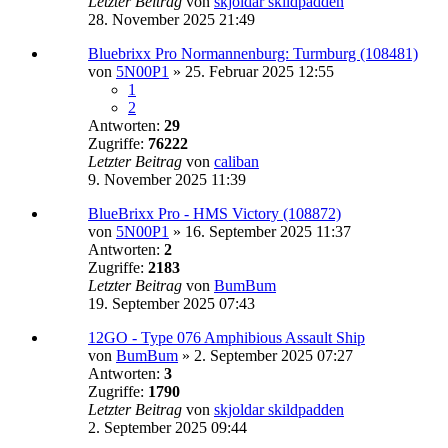
Letzter Beitrag
von
skjoldar skildpadden
28. November 2025 21:49
Bluebrixx Pro Normannenburg: Turmburg (108481)
von
5N00P1
»
25. Februar 2025 12:55
1
2
Antworten:
29
Zugriffe:
76222
Letzter Beitrag
von
caliban
9. November 2025 11:39
BlueBrixx Pro - HMS Victory (108872)
von
5N00P1
»
16. September 2025 11:37
Antworten:
2
Zugriffe:
2183
Letzter Beitrag
von
BumBum
19. September 2025 07:43
12GO - Type 076 Amphibious Assault Ship
von
BumBum
»
2. September 2025 07:27
Antworten:
3
Zugriffe:
1790
Letzter Beitrag
von
skjoldar skildpadden
2. September 2025 09:44