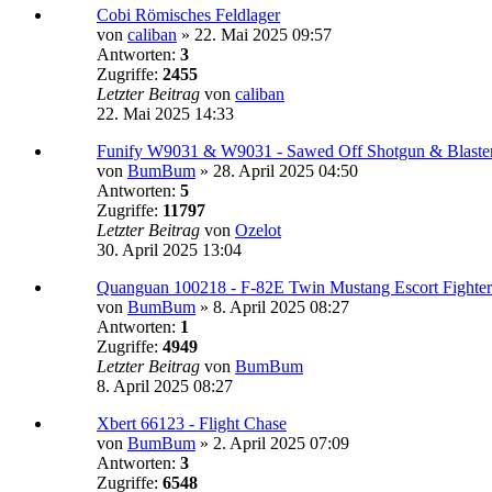
Cobi Römisches Feldlager
von
caliban
»
22. Mai 2025 09:57
Antworten:
3
Zugriffe:
2455
Letzter Beitrag
von
caliban
22. Mai 2025 14:33
Funify W9031 & W9031 - Sawed Off Shotgun & Blaste
von
BumBum
»
28. April 2025 04:50
Antworten:
5
Zugriffe:
11797
Letzter Beitrag
von
Ozelot
30. April 2025 13:04
Quanguan 100218 - F-82E Twin Mustang Escort Fighter
von
BumBum
»
8. April 2025 08:27
Antworten:
1
Zugriffe:
4949
Letzter Beitrag
von
BumBum
8. April 2025 08:27
Xbert 66123 - Flight Chase
von
BumBum
»
2. April 2025 07:09
Antworten:
3
Zugriffe:
6548