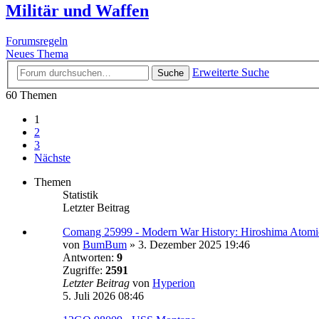
Militär und Waffen
Forumsregeln
Neues Thema
Erweiterte Suche
Suche
60 Themen
1
2
3
Nächste
Themen
Statistik
Letzter Beitrag
Comang 25999 - Modern War History: Hiroshima Atomic 
von
BumBum
»
3. Dezember 2025 19:46
Antworten:
9
Zugriffe:
2591
Letzter Beitrag
von
Hyperion
5. Juli 2026 08:46