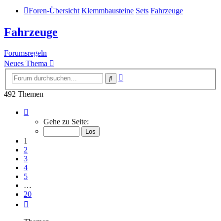
Foren-Übersicht
Klemmbausteine
Sets
Fahrzeuge
Fahrzeuge
Forumsregeln
Neues Thema
Erweiterte
Suche
Suche
492 Themen
Seite
1
Gehe zu Seite:
von
20
1
2
3
4
5
…
20
Nächste