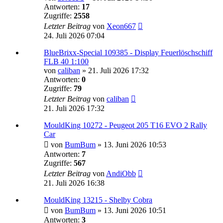
Antworten:
17
Zugriffe:
2558
Letzter Beitrag
von
Xeon667
24. Juli 2026 07:04
BlueBrixx-Special 109385 - Display Feuerlöschschiff
FLB 40 1:100
von
caliban
»
21. Juli 2026 17:32
Antworten:
0
Zugriffe:
79
Letzter Beitrag
von
caliban
21. Juli 2026 17:32
MouldKing 10272 - Peugeot 205 T16 EVO 2 Rally
Car
von
BumBum
»
13. Juni 2026 10:53
Antworten:
7
Zugriffe:
567
Letzter Beitrag
von
AndiObb
21. Juli 2026 16:38
MouldKing 13215 - Shelby Cobra
von
BumBum
»
13. Juni 2026 10:51
Antworten:
3