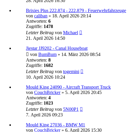
28. April 2026 16:30
Brixies Plus 222.874 - 222.879 - Feuerwehrfahrzeuge
von
caliban
»
18. April 2026 20:14
Antworten:
6
Zugriffe:
1478
Letzter Beitrag
von
Michael
21. April 2026 14:50
Jiestar JJ9202 - Canal Houseboat
von
BumBum
»
14. März 2026 08:54
Antworten:
8
Zugriffe:
1682
Letzter Beitrag
von
togemini
10. April 2026 10:24
Mould King 24090 - Aircraft Transport Truck
von
CouchBricker
»
5. April 2026 20:45
Antworten:
4
Zugriffe:
1023
Letzter Beitrag
von
5N00P1
7. April 2026 09:23
Mould King 27036 - BMW M1
von
CouchBricker
»
6. April 2026 15:30