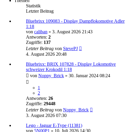
Themen
Statistik
Letzter Beitrag
Bluebrixx 109083 - Display Dampflokomotive Adler
1:18
von
caliban
»
3. August 2026 21:43
Antworten:
2
Zugriffe:
137
Letzter Beitrag
von
StevePJ
4. August 2026 20:48
Bluebrixx: BRIX 107828 - Display Lokomotive
schweizer Krokodil 1:18
von
Noppy_Brick
»
30. Januar 2024 08:24
1
2
Antworten:
26
Zugriffe:
29448
Letzter Beitrag
von
Noppy_Brick
3. August 2026 07:30
Lego - Jaguar E-Type (11381)
von
5N00P1
»
10. Juli 2026 14:30