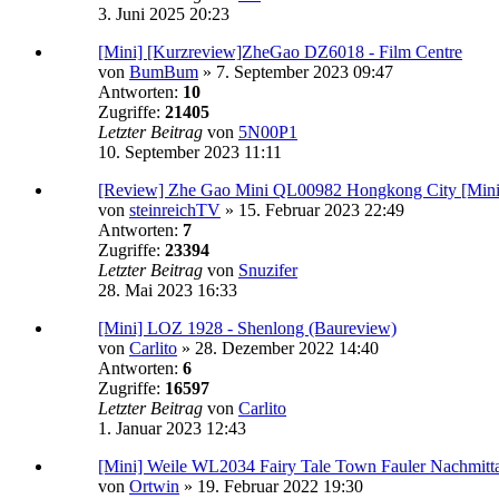
3. Juni 2025 20:23
[Mini] [Kurzreview]ZheGao DZ6018 - Film Centre
von
BumBum
»
7. September 2023 09:47
Antworten:
10
Zugriffe:
21405
Letzter Beitrag
von
5N00P1
10. September 2023 11:11
[Review] Zhe Gao Mini QL00982 Hongkong City [Mini
von
steinreichTV
»
15. Februar 2023 22:49
Antworten:
7
Zugriffe:
23394
Letzter Beitrag
von
Snuzifer
28. Mai 2023 16:33
[Mini] LOZ 1928 - Shenlong (Baureview)
von
Carlito
»
28. Dezember 2022 14:40
Antworten:
6
Zugriffe:
16597
Letzter Beitrag
von
Carlito
1. Januar 2023 12:43
[Mini] Weile WL2034 Fairy Tale Town Fauler Nachmitt
von
Ortwin
»
19. Februar 2022 19:30