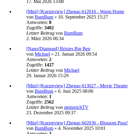
17. Mai 2026 13:08
[Mini] [Kurzreview] Zhegao 612016 - Warm Home
von
BumBum
»
10. September 2025 15:27
Antworten:
8
Zugriffe:
3402
Letzter Beitrag
von
BumBum
2. März 2026 06:34
[Nano/Diamond] Brixies Big Ben
von
Michael
»
21. Januar 2026 09:54
Antworten:
2
Zugriffe:
1427
Letzter Beitrag
von
Michael
29. Januar 2026 15:29
[Mini] [Kurzreview] Zhegao 613027 - Movie Theater
von
BumBum
»
6. Juni 2025 08:06
Antworten:
1
Zugriffe:
2562
Letzter Beitrag
von
steinreichTV
23. Dezember 2025 09:37
[Mini] [Kurzreview] Zhegao 662036 - Blossom Puss!
von
BumBum
»
4. November 2025 10:01
Antworten:
3