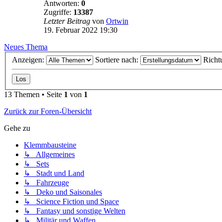
Antworten:
0
Zugriffe:
13387
Letzter Beitrag
von
Ortwin
19. Februar 2022 19:30
Neues Thema
Anzeigen:
Sortiere nach:
Richt
13 Themen • Seite
1
von
1
Zurück zur Foren-Übersicht
Gehe zu
Klemmbausteine
↳ Allgemeines
↳ Sets
↳ Stadt und Land
↳ Fahrzeuge
↳ Deko und Saisonales
↳ Science Fiction und Space
↳ Fantasy und sonstige Welten
↳ Militär und Waffen