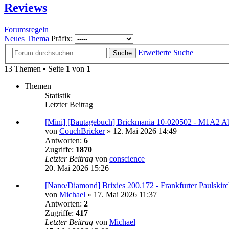
Reviews
Forumsregeln
Neues Thema
Präfix:
Erweiterte Suche
Suche
13 Themen • Seite
1
von
1
Themen
Statistik
Letzter Beitrag
[Mini] [Bautagebuch] Brickmania 10-020502 - M1A2 A
von
CouchBricker
»
12. Mai 2026 14:49
Antworten:
6
Zugriffe:
1870
Letzter Beitrag
von
conscience
20. Mai 2026 15:26
[Nano/Diamond] Brixies 200.172 - Frankfurter Paulskir
von
Michael
»
17. Mai 2026 11:37
Antworten:
2
Zugriffe:
417
Letzter Beitrag
von
Michael