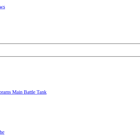
ews
brams Main Battle Tank
che