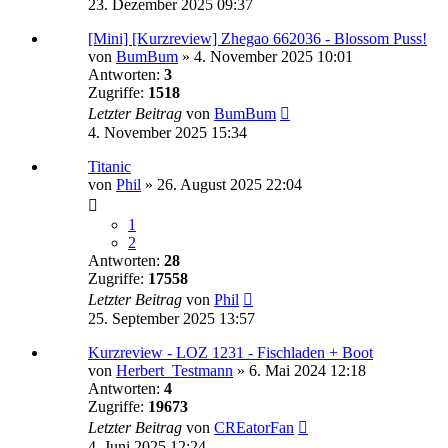
23. Dezember 2025 09:37
[Mini] [Kurzreview] Zhegao 662036 - Blossom Puss!
von
BumBum
»
4. November 2025 10:01
Antworten:
3
Zugriffe:
1518
Letzter Beitrag
von
BumBum
4. November 2025 15:34
Titanic
von
Phil
»
26. August 2025 22:04
1
2
Antworten:
28
Zugriffe:
17558
Letzter Beitrag
von
Phil
25. September 2025 13:57
Kurzreview - LOZ 1231 - Fischladen + Boot
von
Herbert_Testmann
»
6. Mai 2024 12:18
Antworten:
4
Zugriffe:
19673
Letzter Beitrag
von
CREatorFan
4. Juni 2025 12:24