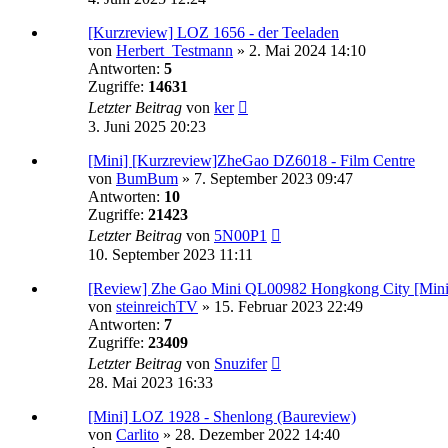
[Kurzreview] LOZ 1656 - der Teeladen
von
Herbert_Testmann
»
2. Mai 2024 14:10
Antworten:
5
Zugriffe:
14631
Letzter Beitrag
von
ker
3. Juni 2025 20:23
[Mini] [Kurzreview]ZheGao DZ6018 - Film Centre
von
BumBum
»
7. September 2023 09:47
Antworten:
10
Zugriffe:
21423
Letzter Beitrag
von
5N00P1
10. September 2023 11:11
[Review] Zhe Gao Mini QL00982 Hongkong City [Mini
von
steinreichTV
»
15. Februar 2023 22:49
Antworten:
7
Zugriffe:
23409
Letzter Beitrag
von
Snuzifer
28. Mai 2023 16:33
[Mini] LOZ 1928 - Shenlong (Baureview)
von
Carlito
»
28. Dezember 2022 14:40