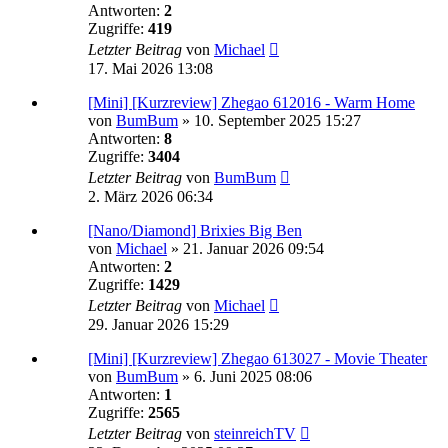
Antworten:
2
Zugriffe:
419
Letzter Beitrag
von
Michael
17. Mai 2026 13:08
[Mini] [Kurzreview] Zhegao 612016 - Warm Home
von
BumBum
»
10. September 2025 15:27
Antworten:
8
Zugriffe:
3404
Letzter Beitrag
von
BumBum
2. März 2026 06:34
[Nano/Diamond] Brixies Big Ben
von
Michael
»
21. Januar 2026 09:54
Antworten:
2
Zugriffe:
1429
Letzter Beitrag
von
Michael
29. Januar 2026 15:29
[Mini] [Kurzreview] Zhegao 613027 - Movie Theater
von
BumBum
»
6. Juni 2025 08:06
Antworten:
1
Zugriffe:
2565
Letzter Beitrag
von
steinreichTV