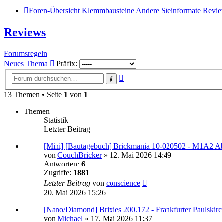
Foren-Übersicht
Klemmbausteine
Andere Steinformate
Revi
Reviews
Forumsregeln
Neues Thema
Präfix:
Erweiterte
Suche
Suche
13 Themen • Seite
1
von
1
Themen
Statistik
Letzter Beitrag
[Mini] [Bautagebuch] Brickmania 10-020502 - M1A2 A
von
CouchBricker
»
12. Mai 2026 14:49
Antworten:
6
Zugriffe:
1881
Letzter Beitrag
von
conscience
20. Mai 2026 15:26
[Nano/Diamond] Brixies 200.172 - Frankfurter Paulskir
von
Michael
»
17. Mai 2026 11:37