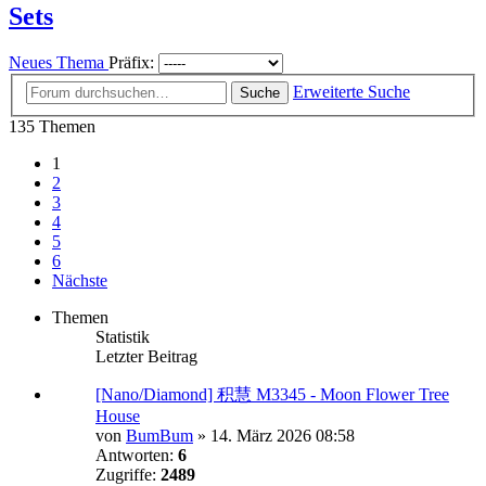
Sets
Neues Thema
Präfix:
Erweiterte Suche
Suche
135 Themen
1
2
3
4
5
6
Nächste
Themen
Statistik
Letzter Beitrag
[Nano/Diamond] 积慧 M3345 - Moon Flower Tree
House
von
BumBum
»
14. März 2026 08:58
Antworten:
6
Zugriffe:
2489