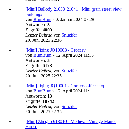
[Mini] Ballody 21033-21041 - Mini grain street view
buildings
von
BumBum
»
2. Januar 2024 07:28
Antworten:
3
Zugriffe:
4009
Letzter Beitrag
von
Snuzifer
20. Juni 2025 22:36
[Mini] Jiqing JQ10003 - Grocery
von
BumBum
»
12. April 2024 11:15
Antworten:
3
Zugriffe:
6178
Letzter Beitrag
von
Snuzifer
20. Juni 2025 22:35
[Mini] Jiqing JQ10001 - Corner coffee shop
von
BumBum
»
12. April 2024 11:11
Antworten:
13
Zugriffe:
10742
Letzter Beitrag
von
Snuzifer
20. Juni 2025 22:35
[Mini] Zhegao 613010 - Medieval Vintage Manor
House