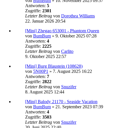
von
BumBum
»
10. November 2025 09:57
Antworten:
5
Zugriffe:
2301
Letzter Beitrag
von
Dorothea Williams
22. Januar 2026 20:54
[Mini] Zhegao 653001 - Phantom Queen
von
BumBum
»
9. Oktober 2025 07:28
Antworten:
4
Zugriffe:
2225
Letzter Beitrag
von
Carlito
9. Oktober 2025 22:57
[Mini] Burg Blaustein (108628)
von
5N00P1
»
7. August 2025 16:22
Antworten:
7
Zugriffe:
2822
Letzter Beitrag
von
Snuzifer
8. August 2025 12:44
[Mini] Balody 21170 - Seaside Vacation
von
BumBum
»
21. September 2023 07:39
Antworten:
4
Zugriffe:
3503
Letzter Beitrag
von
Snuzifer
20. Juni 2025 22:40