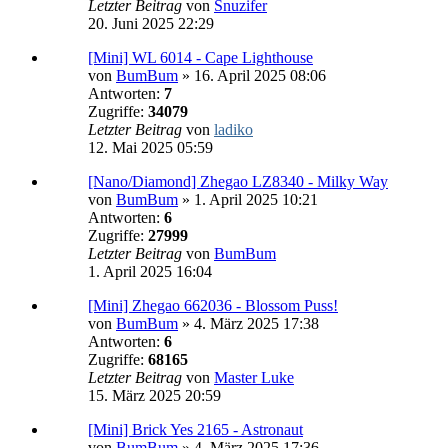
Letzter Beitrag
von
Snuzifer
20. Juni 2025 22:29
[Mini] WL 6014 - Cape Lighthouse
von
BumBum
»
16. April 2025 08:06
Antworten:
7
Zugriffe:
34079
Letzter Beitrag
von
ladiko
12. Mai 2025 05:59
[Nano/Diamond] Zhegao LZ8340 - Milky Way
von
BumBum
»
1. April 2025 10:21
Antworten:
6
Zugriffe:
27999
Letzter Beitrag
von
BumBum
1. April 2025 16:04
[Mini] Zhegao 662036 - Blossom Puss!
von
BumBum
»
4. März 2025 17:38
Antworten:
6
Zugriffe:
68165
Letzter Beitrag
von
Master Luke
15. März 2025 20:59
[Mini] Brick Yes 2165 - Astronaut
von
BumBum
»
4. März 2025 17:36