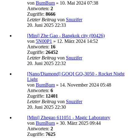
von
BumBum
»
10. Mai 2024 07:38
Antworten:
2
Zugriffe:
8666
Letzter Beitrag
von
Snuzifer
20. Juni 2025 22:33
[Mini] Zhe Gao - Bangkok city (00426)
von
5N00P1
»
12. März 2024 14:52
Antworten:
16
Zugriffe:
26452
Letzter Beitrag
von
Snuzifer
20. Juni 2025 22:32
[Nano/Diamond] GOQI GQ-3050 - Rocket Night
Light
von
BumBum
»
14. November 2024 05:48
Antworten:
6
Zugriffe:
12401
Letzter Beitrag
von
Snuzifer
20. Juni 2025 22:30
[Mini] Zhegao 611051 - Magic Laboratory
von
BumBum
»
30. März 2025 09:44
Antworten:
2
Zugriffe:
7625