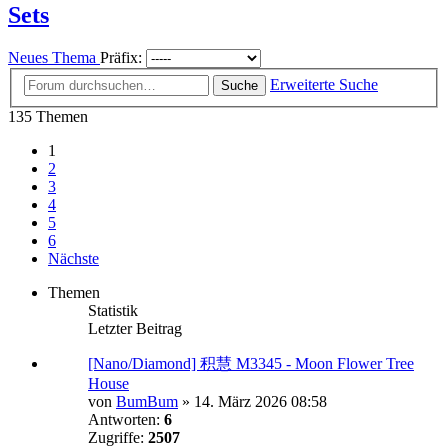
Sets
Neues Thema
Präfix:
Erweiterte Suche
Suche
135 Themen
1
2
3
4
5
6
Nächste
Themen
Statistik
Letzter Beitrag
[Nano/Diamond] 积慧 M3345 - Moon Flower Tree
House
von
BumBum
»
14. März 2026 08:58
Antworten:
6
Zugriffe:
2507