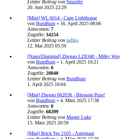
Letzter Beitrag
von
Snuzifer
20. Juni 2025 22:29
[Mini] WL 6014 - Cape Lighthouse
von
BumBum
»
16. April 2025 08:06
Antworten:
7
Zugriffe:
34254
Letzter Beitrag
von
ladiko
12. Mai 2025 05:59
[Nano/Diamond] Zhegao LZ8340 - Milky Way
von
BumBum
»
1. April 2025 10:21
Antworten:
6
Zugriffe:
28040
Letzter Beitrag
von
BumBum
1. April 2025 16:04
[Mini] Zhegao 662036 - Blossom Puss!
von
BumBum
»
4. März 2025 17:38
Antworten:
6
Zugriffe:
68209
Letzter Beitrag
von
Master Luke
15. März 2025 20:59
[Mini] Brick Yes 2165 - Astronaut
von
BumBum
»
4. März 2025 17:36