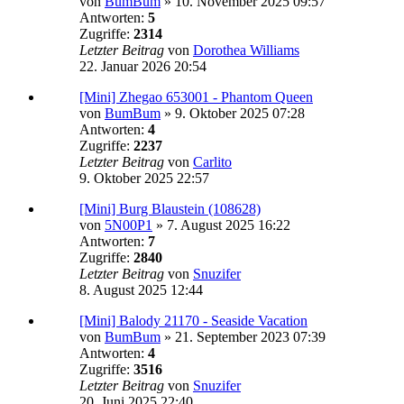
von
BumBum
»
10. November 2025 09:57
Antworten:
5
Zugriffe:
2314
Letzter Beitrag
von
Dorothea Williams
22. Januar 2026 20:54
[Mini] Zhegao 653001 - Phantom Queen
von
BumBum
»
9. Oktober 2025 07:28
Antworten:
4
Zugriffe:
2237
Letzter Beitrag
von
Carlito
9. Oktober 2025 22:57
[Mini] Burg Blaustein (108628)
von
5N00P1
»
7. August 2025 16:22
Antworten:
7
Zugriffe:
2840
Letzter Beitrag
von
Snuzifer
8. August 2025 12:44
[Mini] Balody 21170 - Seaside Vacation
von
BumBum
»
21. September 2023 07:39
Antworten:
4
Zugriffe:
3516
Letzter Beitrag
von
Snuzifer
20. Juni 2025 22:40