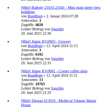
[Mini] Ballody 21033-21041 - Mini grain street view
buildings
von
BumBum
»
2. Januar 2024 07:28
Antworten:
3
Zugriffe:
4028
Letzter Beitrag
von
Snuzifer
20. Juni 2025 22:36
[Mini] Jiqing JQ10003 - Grocery
von
BumBum
»
12. April 2024 11:15
Antworten:
3
Zugriffe:
6192
Letzter Beitrag
von
Snuzifer
20. Juni 2025 22:35
[Mini] Jiqing JQ10001 - Corner coffee shop
von
BumBum
»
12. April 2024 11:11
Antworten:
13
Zugriffe:
10765
Letzter Beitrag
von
Snuzifer
20. Juni 2025 22:35
[Mini] Zhegao 613010 - Medieval Vintage Manor
House