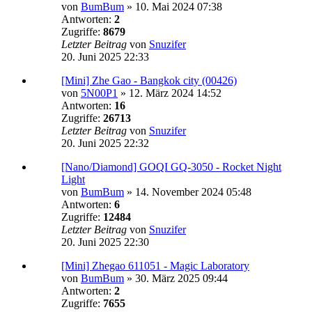
von
BumBum
»
10. Mai 2024 07:38
Antworten:
2
Zugriffe:
8679
Letzter Beitrag
von
Snuzifer
20. Juni 2025 22:33
[Mini] Zhe Gao - Bangkok city (00426)
von
5N00P1
»
12. März 2024 14:52
Antworten:
16
Zugriffe:
26713
Letzter Beitrag
von
Snuzifer
20. Juni 2025 22:32
[Nano/Diamond] GOQI GQ-3050 - Rocket Night
Light
von
BumBum
»
14. November 2024 05:48
Antworten:
6
Zugriffe:
12484
Letzter Beitrag
von
Snuzifer
20. Juni 2025 22:30
[Mini] Zhegao 611051 - Magic Laboratory
von
BumBum
»
30. März 2025 09:44
Antworten:
2
Zugriffe:
7655