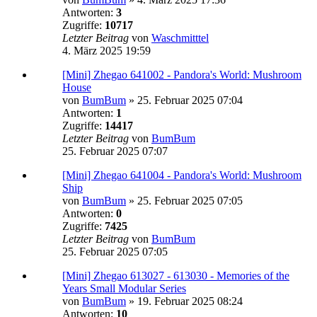
Antworten:
3
Zugriffe:
10717
Letzter Beitrag
von
Waschmitttel
4. März 2025 19:59
[Mini] Zhegao 641002 - Pandora's World: Mushroom
House
von
BumBum
»
25. Februar 2025 07:04
Antworten:
1
Zugriffe:
14417
Letzter Beitrag
von
BumBum
25. Februar 2025 07:07
[Mini] Zhegao 641004 - Pandora's World: Mushroom
Ship
von
BumBum
»
25. Februar 2025 07:05
Antworten:
0
Zugriffe:
7425
Letzter Beitrag
von
BumBum
25. Februar 2025 07:05
[Mini] Zhegao 613027 - 613030 - Memories of the
Years Small Modular Series
von
BumBum
»
19. Februar 2025 08:24
Antworten:
10