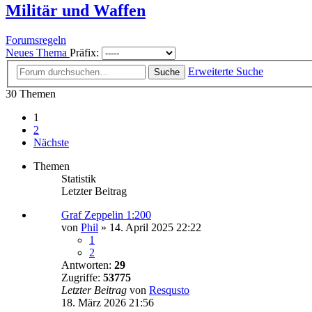
Militär und Waffen
Forumsregeln
Neues Thema
Präfix:
Erweiterte Suche
Suche
30 Themen
1
2
Nächste
Themen
Statistik
Letzter Beitrag
Graf Zeppelin 1:200
von
Phil
»
14. April 2025 22:22
1
2
Antworten:
29
Zugriffe:
53775
Letzter Beitrag
von
Resqusto
18. März 2026 21:56