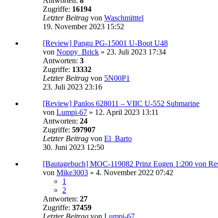
Antworten:
8
Zugriffe:
16194
Letzter Beitrag
von
Waschmitttel
19. November 2023 15:52
[Review] Pangu PG-15001 U-Boot U48
von
Noppy_Brick
»
23. Juli 2023 17:34
Antworten:
3
Zugriffe:
13332
Letzter Beitrag
von
5N00P1
23. Juli 2023 23:16
[Review] Panlos 628011 – VIIC U-552 Submarine
von
Lumpi-67
»
12. April 2023 13:11
Antworten:
24
Zugriffe:
597907
Letzter Beitrag
von
El_Barto
30. Juni 2023 12:50
[Bautagebuch] MOC-119082 Prinz Eugen 1:200 von Re
von
Mike3003
»
4. November 2022 07:42
1
2
Antworten:
27
Zugriffe:
37459
Letzter Beitrag
von
Lumpi-67