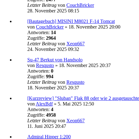
Letzter Beitrag
von
CouchBricker
28. November 2025 08:15
[Bautagebuch] MISINI M8021 F-14 Tomcat
von
CouchBricker
»
18. November 2025 20:00
Antworten:
14
Zugriffe:
2964
Letzter Beitrag
von
Xeon667
24. November 2025 09:32
Su-47 Berkut von Handsolo
von
Resqusto
»
18. November 2025 20:37
Antworten:
0
Zugriffe:
994
Letzter Beitrag
von
Resqusto
18. November 2025 20:37
[Kurzreview] "Sluban" Flak 88 oder wie 2 ausgetauschte 
von
AlexBdf
»
5. Mai 2025 12:50
Antworten:
4
Zugriffe:
4958
Letzter Beitrag
von
Xeon667
11. Juni 2025 20:47
Admiral Hipper 1:200