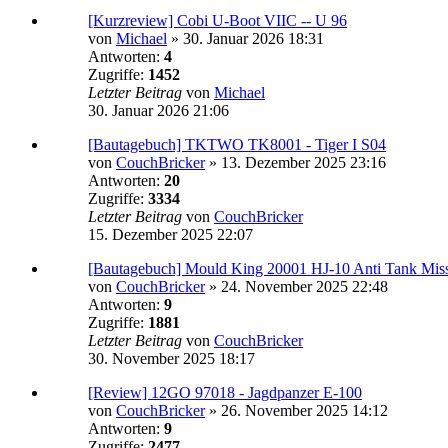
[Kurzreview] Cobi U-Boot VIIC -- U 96
von
Michael
»
30. Januar 2026 18:31
Antworten:
4
Zugriffe:
1452
Letzter Beitrag
von
Michael
30. Januar 2026 21:06
[Bautagebuch] TKTWO TK8001 - Tiger I S04
von
CouchBricker
»
13. Dezember 2025 23:16
Antworten:
20
Zugriffe:
3334
Letzter Beitrag
von
CouchBricker
15. Dezember 2025 22:07
[Bautagebuch] Mould King 20001 HJ-10 Anti Tank Miss
von
CouchBricker
»
24. November 2025 22:48
Antworten:
9
Zugriffe:
1881
Letzter Beitrag
von
CouchBricker
30. November 2025 18:17
[Review] 12GO 97018 - Jagdpanzer E-100
von
CouchBricker
»
26. November 2025 14:12
Antworten:
9
Zugriffe:
2477