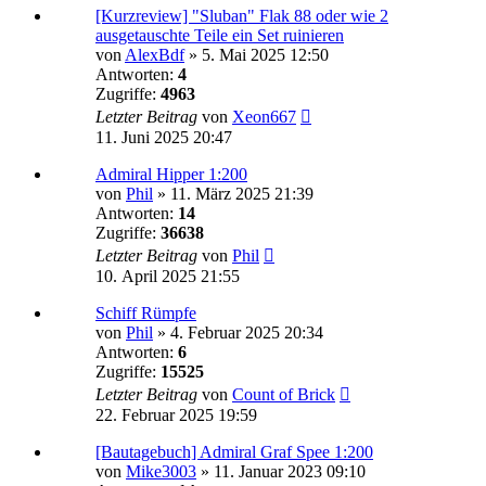
[Kurzreview] "Sluban" Flak 88 oder wie 2
ausgetauschte Teile ein Set ruinieren
von
AlexBdf
»
5. Mai 2025 12:50
Antworten:
4
Zugriffe:
4963
Letzter Beitrag
von
Xeon667
11. Juni 2025 20:47
Admiral Hipper 1:200
von
Phil
»
11. März 2025 21:39
Antworten:
14
Zugriffe:
36638
Letzter Beitrag
von
Phil
10. April 2025 21:55
Schiff Rümpfe
von
Phil
»
4. Februar 2025 20:34
Antworten:
6
Zugriffe:
15525
Letzter Beitrag
von
Count of Brick
22. Februar 2025 19:59
[Bautagebuch] Admiral Graf Spee 1:200
von
Mike3003
»
11. Januar 2023 09:10