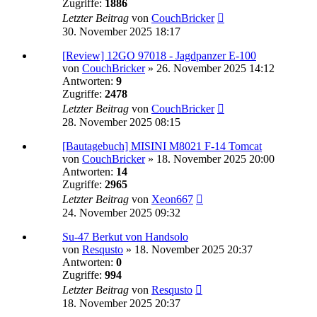
Zugriffe:
1886
Letzter Beitrag
von
CouchBricker
30. November 2025 18:17
[Review] 12GO 97018 - Jagdpanzer E-100
von
CouchBricker
»
26. November 2025 14:12
Antworten:
9
Zugriffe:
2478
Letzter Beitrag
von
CouchBricker
28. November 2025 08:15
[Bautagebuch] MISINI M8021 F-14 Tomcat
von
CouchBricker
»
18. November 2025 20:00
Antworten:
14
Zugriffe:
2965
Letzter Beitrag
von
Xeon667
24. November 2025 09:32
Su-47 Berkut von Handsolo
von
Resqusto
»
18. November 2025 20:37
Antworten:
0
Zugriffe:
994
Letzter Beitrag
von
Resqusto
18. November 2025 20:37