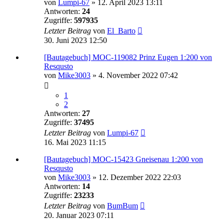
von
Lumpi-67
»
12. April 2023 13:11
Antworten:
24
Zugriffe:
597935
Letzter Beitrag
von
El_Barto
30. Juni 2023 12:50
[Bautagebuch] MOC-119082 Prinz Eugen 1:200 von
Resqusto
von
Mike3003
»
4. November 2022 07:42
1
2
Antworten:
27
Zugriffe:
37495
Letzter Beitrag
von
Lumpi-67
16. Mai 2023 11:15
[Bautagebuch] MOC-15423 Gneisenau 1:200 von
Resqusto
von
Mike3003
»
12. Dezember 2022 22:03
Antworten:
14
Zugriffe:
23233
Letzter Beitrag
von
BumBum
20. Januar 2023 07:11