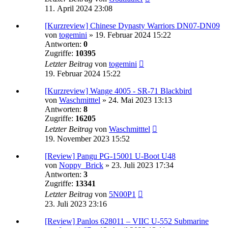
11. April 2024 23:08
[Kurzreview] Chinese Dynasty Warriors DN07-DN09
von
togemini
»
19. Februar 2024 15:22
Antworten:
0
Zugriffe:
10395
Letzter Beitrag
von
togemini
19. Februar 2024 15:22
[Kurzreview] Wange 4005 - SR-71 Blackbird
von
Waschmitttel
»
24. Mai 2023 13:13
Antworten:
8
Zugriffe:
16205
Letzter Beitrag
von
Waschmitttel
19. November 2023 15:52
[Review] Pangu PG-15001 U-Boot U48
von
Noppy_Brick
»
23. Juli 2023 17:34
Antworten:
3
Zugriffe:
13341
Letzter Beitrag
von
5N00P1
23. Juli 2023 23:16
[Review] Panlos 628011 – VIIC U-552 Submarine