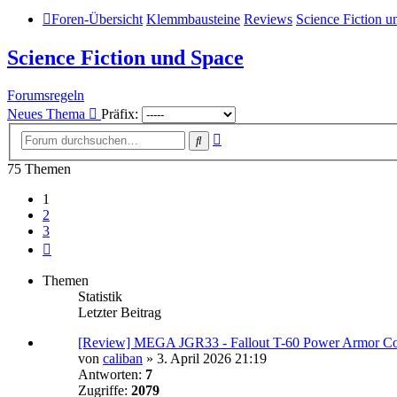
Foren-Übersicht
Klemmbausteine
Reviews
Science Fiction u
Science Fiction und Space
Forumsregeln
Neues Thema
Präfix:
Erweiterte
Suche
Suche
75 Themen
1
2
3
Nächste
Themen
Statistik
Letzter Beitrag
[Review] MEGA JGR33 - Fallout T-60 Power Armor Col
von
caliban
»
3. April 2026 21:19
Antworten:
7
Zugriffe:
2079