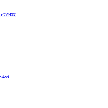
et (GVN33)
kstop)