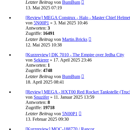
Letzter Beitrag
von
BumBum
13. Mai 2025 07:19
[Review] MEGA Construx - Halo - Master Chief Helm
von
5N00P1
»
3. Mai 2025 10:46
Antworten:
3
Zugriffe:
16491
Letzter Beitrag
von
Martin.Bricks
12. Mai 2025 10:38
[Kurzreview] DK 7010 - The Empire over Jedha City
von
Sekierer
»
17. April 2025 23:46
Antworten:
1
Zugriffe:
4748
Letzter Beitrag
von
BumBum
18. April 2025 08:41
[Review] MEGA - HXT00 Red Rocket Tankstelle (Truc
von
Snuzifer
»
11. Januar 2025 13:59
Antworten:
8
Zugriffe:
19718
Letzter Beitrag
von
5N00P1
13. Februar 2025 09:30
[Kurzreview] MOC-188770 / Rancor