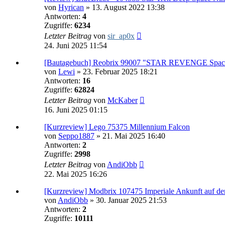
von
Hyrican
»
13. August 2022 13:38
Antworten:
4
Zugriffe:
6234
Letzter Beitrag
von
sir_ap0x
24. Juni 2025 11:54
[Bautagebuch] Reobrix 99007 "STAR REVENGE Spacec
von
Lewi
»
23. Februar 2025 18:21
Antworten:
16
Zugriffe:
62824
Letzter Beitrag
von
McKaber
16. Juni 2025 01:15
[Kurzreview] Lego 75375 Millennium Falcon
von
Seppo1887
»
21. Mai 2025 16:40
Antworten:
2
Zugriffe:
2998
Letzter Beitrag
von
AndiObb
22. Mai 2025 16:26
[Kurzreview] Modbrix 107475 Imperiale Ankunft auf 
von
AndiObb
»
30. Januar 2025 21:53
Antworten:
2
Zugriffe:
10111