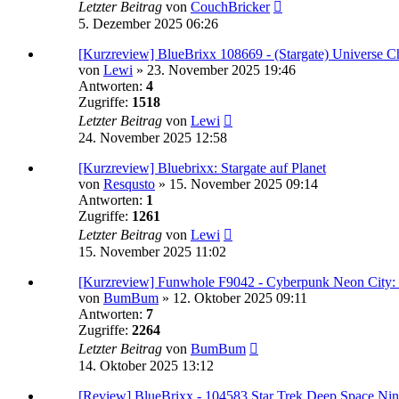
Letzter Beitrag
von
CouchBricker
5. Dezember 2025 06:26
[Kurzreview] BlueBrixx 108669 - (Stargate) Universe 
von
Lewi
»
23. November 2025 19:46
Antworten:
4
Zugriffe:
1518
Letzter Beitrag
von
Lewi
24. November 2025 12:58
[Kurzreview] Bluebrixx: Stargate auf Planet
von
Resqusto
»
15. November 2025 09:14
Antworten:
1
Zugriffe:
1261
Letzter Beitrag
von
Lewi
15. November 2025 11:02
[Kurzreview] Funwhole F9042 - Cyberpunk Neon City: 
von
BumBum
»
12. Oktober 2025 09:11
Antworten:
7
Zugriffe:
2264
Letzter Beitrag
von
BumBum
14. Oktober 2025 13:12
[Review] BlueBrixx - 104583 Star Trek Deep Space Ni