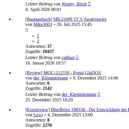
Letzter Beitrag
von
Noppy_Brick
4. April 2026 08:01
[Bautagebuch] MK21009 UCS Sandcrawler
von
Mike3003
»
26. Juli 2025 15:45
1
2
Antworten:
37
Zugriffe:
10437
Letzter Beitrag
von
caliban
16. Januar 2026 10:57
[Review] MOC-212559 - Portal GlaDOS
von
der_Klemmtomane
»
9. Dezember 2025 14:06
Antworten:
6
Zugriffe:
2142
Letzter Beitrag
von
der_Klemmtomane
25. Dezember 2025 18:29
[Kurzreview] BlueBrixx 108338 - Die Entwicklung der 
von
Lewi
»
4. Dezember 2025 13:09
Antworten:
8
Zugriffe:
2270