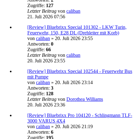
Zugriffe:
127
Letzter Beitrag
von
caliban
21. Juli 2026 07:56
[Review] Bluebrixx Special 101302 - LKW Turin,
Feuerwehr, 150, E28 DL (Drehleiter mit Korb)
von
caliban
»
20. Juli 2026 23:55
Antworten:
0
Zugriffe:
66
Letzter Beitrag
von
caliban
20. Juli 2026 23:55
[Review] Bluebrixx Special 102544 - Feuerwehr Bus
mit Pumpe
von
caliban
»
20. Juli 2026 23:14
Antworten:
3
Zugriffe:
128
Letzter Beitrag
von
Dorothea Williams
20. Juli 2026 23:36
[Review] Bluebrixx Pro 104120 - Schlingmann TLF-
3000 VARUS 4X4
von
caliban
»
20. Juli 2026 21:19
Antworten:
6
Zugriffe:
195