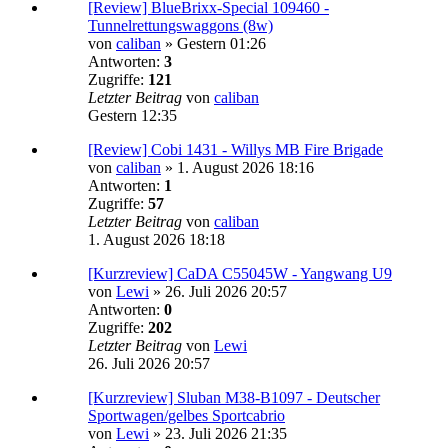
[Review] BlueBrixx-Special 109460 -
Tunnelrettungswaggons (8w)
von
caliban
»
Gestern 01:26
Antworten:
3
Zugriffe:
121
Letzter Beitrag
von
caliban
Gestern 12:35
[Review] Cobi 1431 - Willys MB Fire Brigade
von
caliban
»
1. August 2026 18:16
Antworten:
1
Zugriffe:
57
Letzter Beitrag
von
caliban
1. August 2026 18:18
[Kurzreview] CaDA C55045W - Yangwang U9
von
Lewi
»
26. Juli 2026 20:57
Antworten:
0
Zugriffe:
202
Letzter Beitrag
von
Lewi
26. Juli 2026 20:57
[Kurzreview] Sluban M38-B1097 - Deutscher
Sportwagen/gelbes Sportcabrio
von
Lewi
»
23. Juli 2026 21:35