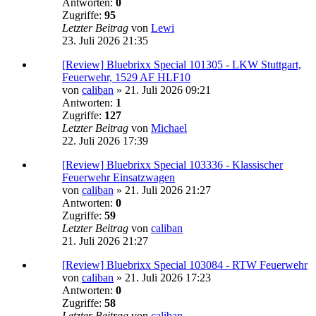
Antworten:
0
Zugriffe:
95
Letzter Beitrag
von
Lewi
23. Juli 2026 21:35
[Review] Bluebrixx Special 101305 - LKW Stuttgart,
Feuerwehr, 1529 AF HLF10
von
caliban
»
21. Juli 2026 09:21
Antworten:
1
Zugriffe:
127
Letzter Beitrag
von
Michael
22. Juli 2026 17:39
[Review] Bluebrixx Special 103336 - Klassischer
Feuerwehr Einsatzwagen
von
caliban
»
21. Juli 2026 21:27
Antworten:
0
Zugriffe:
59
Letzter Beitrag
von
caliban
21. Juli 2026 21:27
[Review] Bluebrixx Special 103084 - RTW Feuerwehr
von
caliban
»
21. Juli 2026 17:23
Antworten:
0
Zugriffe:
58
Letzter Beitrag
von
caliban