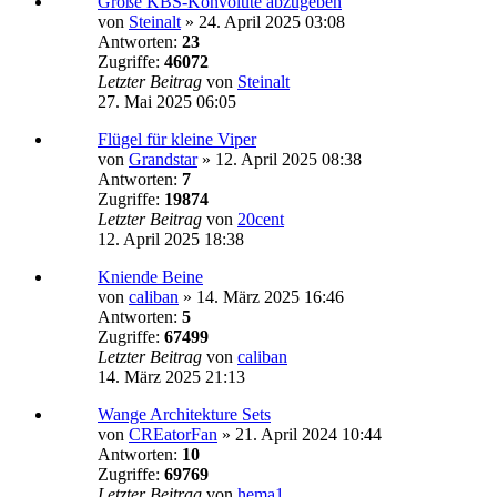
Große KBS-Konvolute abzugeben
von
Steinalt
»
24. April 2025 03:08
Antworten:
23
Zugriffe:
46072
Letzter Beitrag
von
Steinalt
27. Mai 2025 06:05
Flügel für kleine Viper
von
Grandstar
»
12. April 2025 08:38
Antworten:
7
Zugriffe:
19874
Letzter Beitrag
von
20cent
12. April 2025 18:38
Kniende Beine
von
caliban
»
14. März 2025 16:46
Antworten:
5
Zugriffe:
67499
Letzter Beitrag
von
caliban
14. März 2025 21:13
Wange Architekture Sets
von
CREatorFan
»
21. April 2024 10:44
Antworten:
10
Zugriffe:
69769
Letzter Beitrag
von
hema1