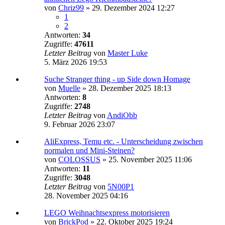
von
Chriz99
»
29. Dezember 2024 12:27
1
2
Antworten:
34
Zugriffe:
47611
Letzter Beitrag
von
Master Luke
5. März 2026 19:53
Suche Stranger thing - up Side down Homage
von
Muelle
»
28. Dezember 2025 18:13
Antworten:
8
Zugriffe:
2748
Letzter Beitrag
von
AndiObb
9. Februar 2026 23:07
AliExpress, Temu etc. - Unterscheidung zwischen
normalen und Mini-Steinen?
von
COLOSSUS
»
25. November 2025 11:06
Antworten:
11
Zugriffe:
3048
Letzter Beitrag
von
5N00P1
28. November 2025 04:16
LEGO Weihnachtsexpress motorisieren
von
BrickPod
»
22. Oktober 2025 19:24