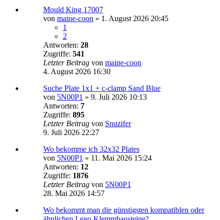
Mould King 17007
von
maine-coon
»
1. August 2026 20:45
1
2
Antworten:
28
Zugriffe:
541
Letzter Beitrag
von
maine-coon
4. August 2026 16:30
Suche Plate 1x1 + c-clamp Sand Blue
von
5N00P1
»
9. Juli 2026 10:13
Antworten:
7
Zugriffe:
895
Letzter Beitrag
von
Snuzifer
9. Juli 2026 22:27
Wo bekomme ich 32x32 Plates
von
5N00P1
»
11. Mai 2026 15:24
Antworten:
12
Zugriffe:
1876
Letzter Beitrag
von
5N00P1
28. Mai 2026 14:57
Wo bekommt man die günstigsten kompatiblen oder
ähnlichen Lego Klemmbausteine?