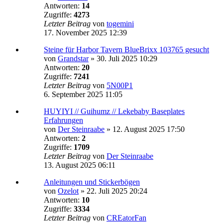
Antworten:
14
Zugriffe:
4273
Letzter Beitrag
von
togemini
17. November 2025 12:39
Steine für Harbor Tavern BlueBrixx 103765 gesucht
von
Grandstar
»
30. Juli 2025 10:29
Antworten:
20
Zugriffe:
7241
Letzter Beitrag
von
5N00P1
6. September 2025 11:05
HUYIYI // Guihumz // Lekebaby Baseplates
Erfahrungen
von
Der Steinraabe
»
12. August 2025 17:50
Antworten:
2
Zugriffe:
1709
Letzter Beitrag
von
Der Steinraabe
13. August 2025 06:11
Anleitungen und Stickerbögen
von
Ozelot
»
22. Juli 2025 20:24
Antworten:
10
Zugriffe:
3334
Letzter Beitrag
von
CREatorFan