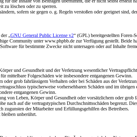
für die Inhalte von Beiträgen übernimmt, die er nicht selbst erstellt 
it zu löschen oder zu sperren.
uändern, sofern sie gegen o. g. Regeln verstoßen oder geeignet sind, 
 der „
GNU General Public License v2
“ (GPL) bereitgestellten Foren
hige Community unter www.phpbb.de zur Verfügung gestellt. Beide hab
oftware für bestimmte Zwecke nicht untersagen oder auf Inhalte frem
rper und Gesundheit und der Verletzung wesentlicher Vertragspflichten
ch für mittelbare Folgeschäden wie insbesondere entgangenen Gewinn.
em oder grob fahrlässigem Verhalten oder bei Schäden aus der Verletz
i Vertragsschluss typischerweise vorhersehbaren Schäden und im übrigen
besondere entgangenen Gewinn.
ng von Leben, Körper und Gesundheit oder vorsätzlichem oder grob fah
e nach auf die vertragstypischen Durchschnittsschäden begrenzt. Dies
h zugunsten der Mitarbeiter und Erfüllungsgehilfen des Betreibers.
bleiben unberührt.