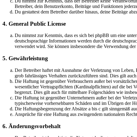
Du nimmst zur Kenntnis, dass der Betreiber keine Verantwortung 
Betreiber, dein Benutzerkonto, Beiträge und Funktionen jederze
Du gestattest dem Betreiber darüber hinaus, deine Beiträge abz
4. General Public License
Du nimmst zur Kenntnis, dass es sich bei phpBB um eine unter
deutschsprachige Informationen werden durch die deutschsprac
verwendet wird. Sie können insbesondere die Verwendung der S
5. Gewährleistung
Der Betreiber haftet mit Ausnahme der Verletzung von Leben, Kö
grob fahrlässiges Verhalten zurückzuführen sind. Dies gilt au
Die Haftung ist gegenüber Verbrauchern außer bei vorsätzlich
wesentlicher Vertragspflichten (Kardinalpflichten) auf die be
begrenzt. Dies gilt auch für mittelbare Folgeschäden wie ins
Die Haftung ist gegenüber Unternehmern außer bei der Verletzu
typischerweise vorhersehbaren Schäden und im Übrigen der Höh
Die Haftungsbegrenzung der Absätze a bis c gilt sinngemäß auc
Ansprüche für eine Haftung aus zwingendem nationalem Recht 
6. Änderungsvorbehalt