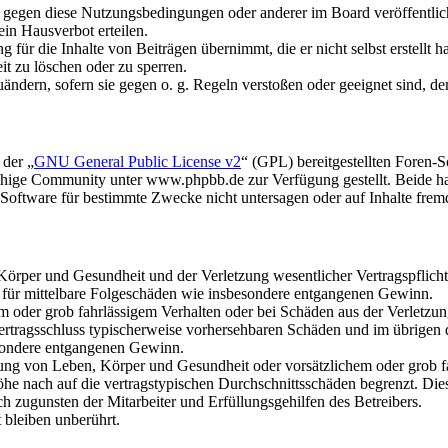
n gegen diese Nutzungsbedingungen oder anderer im Board veröffentli
in Hausverbot erteilen.
für die Inhalte von Beiträgen übernimmt, die er nicht selbst erstellt 
it zu löschen oder zu sperren.
uändern, sofern sie gegen o. g. Regeln verstoßen oder geeignet sind, 
 der „
GNU General Public License v2
“ (GPL) bereitgestellten Foren
hige Community unter www.phpbb.de zur Verfügung gestellt. Beide hab
oftware für bestimmte Zwecke nicht untersagen oder auf Inhalte frem
rper und Gesundheit und der Verletzung wesentlicher Vertragspflichten
ch für mittelbare Folgeschäden wie insbesondere entgangenen Gewinn.
em oder grob fahrlässigem Verhalten oder bei Schäden aus der Verletz
i Vertragsschluss typischerweise vorhersehbaren Schäden und im übrigen
besondere entgangenen Gewinn.
ng von Leben, Körper und Gesundheit oder vorsätzlichem oder grob fah
e nach auf die vertragstypischen Durchschnittsschäden begrenzt. Dies
h zugunsten der Mitarbeiter und Erfüllungsgehilfen des Betreibers.
bleiben unberührt.