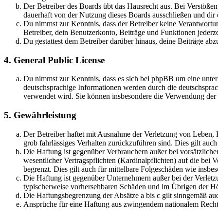
Der Betreiber des Boards übt das Hausrecht aus. Bei Verstöße
dauerhaft von der Nutzung dieses Boards ausschließen und dir e
Du nimmst zur Kenntnis, dass der Betreiber keine Verantwortung 
Betreiber, dein Benutzerkonto, Beiträge und Funktionen jederze
Du gestattest dem Betreiber darüber hinaus, deine Beiträge abz
4. General Public License
Du nimmst zur Kenntnis, dass es sich bei phpBB um eine unter
deutschsprachige Informationen werden durch die deutschsprac
verwendet wird. Sie können insbesondere die Verwendung der S
5. Gewährleistung
Der Betreiber haftet mit Ausnahme der Verletzung von Leben, Kö
grob fahrlässiges Verhalten zurückzuführen sind. Dies gilt au
Die Haftung ist gegenüber Verbrauchern außer bei vorsätzlich
wesentlicher Vertragspflichten (Kardinalpflichten) auf die be
begrenzt. Dies gilt auch für mittelbare Folgeschäden wie ins
Die Haftung ist gegenüber Unternehmern außer bei der Verletzu
typischerweise vorhersehbaren Schäden und im Übrigen der Höh
Die Haftungsbegrenzung der Absätze a bis c gilt sinngemäß auc
Ansprüche für eine Haftung aus zwingendem nationalem Recht 