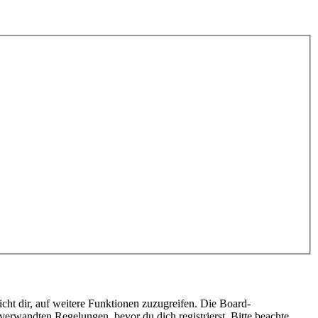
cht dir, auf weitere Funktionen zuzugreifen. Die Board-
erwandten Regelungen, bevor du dich registrierst. Bitte beachte