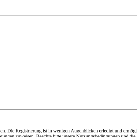
n. Die Registrierung ist in wenigen Augenblicken erledigt und ermögli
tigungen zuweisen. Beachte bitte unsere Nutzungsbedingungen und die v