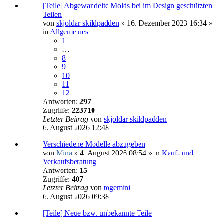
[Teile] Abgewandelte Molds bei im Design geschützten
Teilen
von
skjoldar skildpadden
»
16. Dezember 2023 16:34
»
in
Allgemeines
1
…
8
9
10
11
12
Antworten:
297
Zugriffe:
223710
Letzter Beitrag
von
skjoldar skildpadden
6. August 2026 12:48
Verschiedene Modelle abzugeben
von
Mina
»
4. August 2026 08:54
» in
Kauf- und
Verkaufsberatung
Antworten:
15
Zugriffe:
407
Letzter Beitrag
von
togemini
6. August 2026 09:38
[Teile] Neue bzw. unbekannte Teile