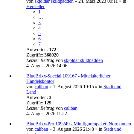
von
skjoldar skildpadden
»
24. März 2023 00:11
» in
Hersteller
1
…
3
4
5
6
7
Antworten:
172
Zugriffe:
368020
Letzter Beitrag
von
skjoldar skildpadden
4. August 2026 14:06
BlueBrixx-Special 109167 - Mittelalterlicher
Handelskontor
von
caliban
»
1. August 2026 19:15
» in
Stadt und
Land
Antworten:
3
Zugriffe:
129
Letzter Beitrag
von
caliban
4. August 2026 11:22
BlueBrixx-Pro 109249 - Minifigurenpaket: Normannen
von
caliban
»
3. August 2026 21:48
» in
Stadt und