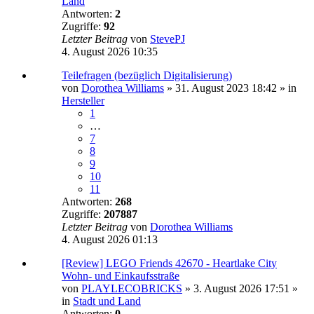
Land
Antworten:
2
Zugriffe:
92
Letzter Beitrag
von
StevePJ
4. August 2026 10:35
Teilefragen (bezüglich Digitalisierung)
von
Dorothea Williams
»
31. August 2023 18:42
» in
Hersteller
1
…
7
8
9
10
11
Antworten:
268
Zugriffe:
207887
Letzter Beitrag
von
Dorothea Williams
4. August 2026 01:13
[Review] LEGO Friends 42670 - Heartlake City
Wohn- und Einkaufsstraße
von
PLAYLECOBRICKS
»
3. August 2026 17:51
»
in
Stadt und Land
Antworten:
0