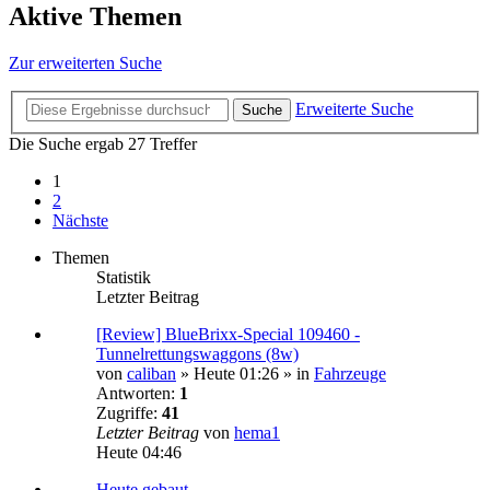
Aktive Themen
Zur erweiterten Suche
Erweiterte Suche
Suche
Die Suche ergab 27 Treffer
1
2
Nächste
Themen
Statistik
Letzter Beitrag
[Review] BlueBrixx-Special 109460 -
Tunnelrettungswaggons (8w)
von
caliban
»
Heute 01:26
» in
Fahrzeuge
Antworten:
1
Zugriffe:
41
Letzter Beitrag
von
hema1
Heute 04:46
Heute gebaut...