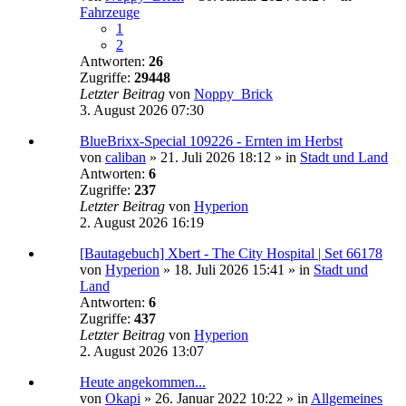
Fahrzeuge
1
2
Antworten:
26
Zugriffe:
29448
Letzter Beitrag
von
Noppy_Brick
3. August 2026 07:30
BlueBrixx-Special 109226 - Ernten im Herbst
von
caliban
»
21. Juli 2026 18:12
» in
Stadt und Land
Antworten:
6
Zugriffe:
237
Letzter Beitrag
von
Hyperion
2. August 2026 16:19
[Bautagebuch] Xbert - The City Hospital | Set 66178
von
Hyperion
»
18. Juli 2026 15:41
» in
Stadt und
Land
Antworten:
6
Zugriffe:
437
Letzter Beitrag
von
Hyperion
2. August 2026 13:07
Heute angekommen...
von
Okapi
»
26. Januar 2022 10:22
» in
Allgemeines