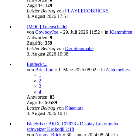
Zugriffe:
129
Letzter Beitrag
von
PLAYLECOBRICKS
3. August 2026 17:51
[MOC] Totenschädel
von
CowboyJoe
»
29. Juli 2026 11:52
» in
Klemmbrett
Antworten:
9
Zugriffe:
359
Letzter Beitrag
von
Der Steinraabe
3. August 2026 10:38
Entdeckt...
von
BrickPod
»
1. März 2025 08:02
» in
Allgemeines
1
2
3
4
Antworten:
83
Zugriffe:
50589
Letzter Beitrag
von
Khaanara
3. August 2026 10:11
Bluebrixx: BRIX 107828 - Display Lokomotive
schweizer Krokodil 1:18
von
Noppy_Brick
»
30. Januar 2024 08:24
» in