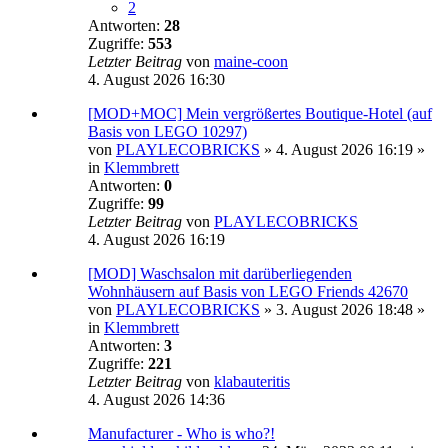
2
Antworten:
28
Zugriffe:
553
Letzter Beitrag
von
maine-coon
4. August 2026 16:30
[MOD+MOC] Mein vergrößertes Boutique-Hotel (auf
Basis von LEGO 10297)
von
PLAYLECOBRICKS
»
4. August 2026 16:19
»
in
Klemmbrett
Antworten:
0
Zugriffe:
99
Letzter Beitrag
von
PLAYLECOBRICKS
4. August 2026 16:19
[MOD] Waschsalon mit darüberliegenden
Wohnhäusern auf Basis von LEGO Friends 42670
von
PLAYLECOBRICKS
»
3. August 2026 18:48
»
in
Klemmbrett
Antworten:
3
Zugriffe:
221
Letzter Beitrag
von
klabauteritis
4. August 2026 14:36
Manufacturer - Who is who?!