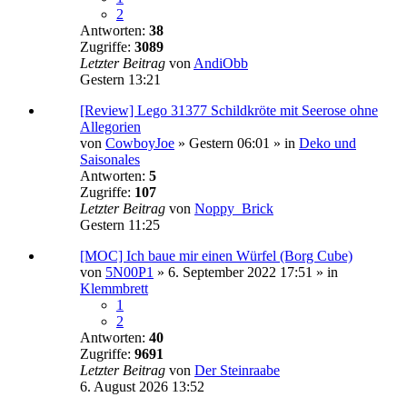
2
Antworten:
38
Zugriffe:
3089
Letzter Beitrag
von
AndiObb
Gestern 13:21
[Review] Lego 31377 Schildkröte mit Seerose ohne
Allegorien
von
CowboyJoe
»
Gestern 06:01
» in
Deko und
Saisonales
Antworten:
5
Zugriffe:
107
Letzter Beitrag
von
Noppy_Brick
Gestern 11:25
[MOC] Ich baue mir einen Würfel (Borg Cube)
von
5N00P1
»
6. September 2022 17:51
» in
Klemmbrett
1
2
Antworten:
40
Zugriffe:
9691
Letzter Beitrag
von
Der Steinraabe
6. August 2026 13:52