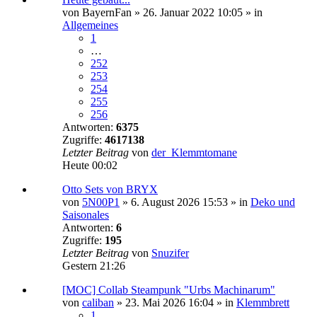
von
BayernFan
»
26. Januar 2022 10:05
» in
Allgemeines
1
…
252
253
254
255
256
Antworten:
6375
Zugriffe:
4617138
Letzter Beitrag
von
der_Klemmtomane
Heute 00:02
Otto Sets von BRYX
von
5N00P1
»
6. August 2026 15:53
» in
Deko und
Saisonales
Antworten:
6
Zugriffe:
195
Letzter Beitrag
von
Snuzifer
Gestern 21:26
[MOC] Collab Steampunk "Urbs Machinarum"
von
caliban
»
23. Mai 2026 16:04
» in
Klemmbrett
1