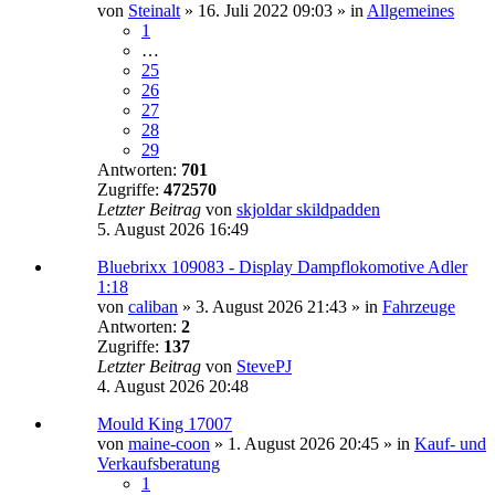
von
Steinalt
»
16. Juli 2022 09:03
» in
Allgemeines
1
…
25
26
27
28
29
Antworten:
701
Zugriffe:
472570
Letzter Beitrag
von
skjoldar skildpadden
5. August 2026 16:49
Bluebrixx 109083 - Display Dampflokomotive Adler
1:18
von
caliban
»
3. August 2026 21:43
» in
Fahrzeuge
Antworten:
2
Zugriffe:
137
Letzter Beitrag
von
StevePJ
4. August 2026 20:48
Mould King 17007
von
maine-coon
»
1. August 2026 20:45
» in
Kauf- und
Verkaufsberatung
1