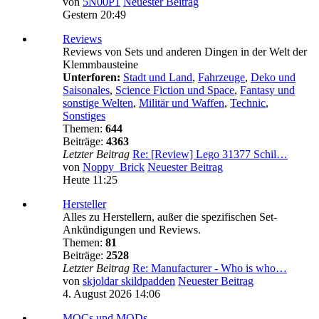
von
5N00P1
Neuester Beitrag
Gestern 20:49
Reviews
Reviews von Sets und anderen Dingen in der Welt der
Klemmbausteine
Unterforen:
Stadt und Land
,
Fahrzeuge
,
Deko und
Saisonales
,
Science Fiction und Space
,
Fantasy und
sonstige Welten
,
Militär und Waffen
,
Technic
,
Sonstiges
Themen:
644
Beiträge:
4363
Letzter Beitrag
Re: [Review] Lego 31377 Schil…
von
Noppy_Brick
Neuester Beitrag
Heute 11:25
Hersteller
Alles zu Herstellern, außer die spezifischen Set-
Ankündigungen und Reviews.
Themen:
81
Beiträge:
2528
Letzter Beitrag
Re: Manufacturer - Who is who…
von
skjoldar skildpadden
Neuester Beitrag
4. August 2026 14:06
MOCs und MODs