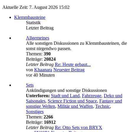
Aktuelle Zeit: 7. August 2026 15:02
Klemmbausteine
Statistik
Letzter Beitrag
Allgemeines
Alle sonstigen Diskussionen zu Klemmbausteinen, die
sonst nirgendwo passen.
Themen:
390
Beiträge:
20824
Letzter Beitrag
Re: Heute gebaut...
von
Khaanara
Neuester Beitrag
vor 40 Minuten
Sets
Ankündigungen und sonstige Diskussionen
Unterforen:
Stadt und Land
,
Fahrzeuge
,
Deko und
Saisonales
,
Science Fiction und Space
,
Fantasy und
sonstige Welten
,
Militär und Waffen
,
Technic
,
Sonstiges
Themen:
2266
Beiträge:
16912
Letzter Beitrag
Re: Otto Sets von BRYX