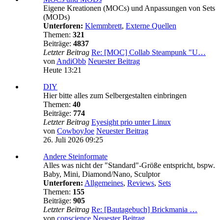
Eigene Kreationen (MOCs) und Anpassungen von Sets
(MODs)
Unterforen:
Klemmbrett
,
Externe Quellen
Themen:
321
Beiträge:
4837
Letzter Beitrag
Re: [MOC] Collab Steampunk "U…
von
AndiObb
Neuester Beitrag
Heute 13:21
DIY
Hier bitte alles zum Selbergestalten einbringen
Themen:
40
Beiträge:
774
Letzter Beitrag
Eyesight prio unter Linux
von
CowboyJoe
Neuester Beitrag
26. Juli 2026 09:25
Andere Steinformate
Alles was nicht der "Standard"-Größe entspricht, bspw.
Baby, Mini, Diamond/Nano, Sculptor
Unterforen:
Allgemeines
,
Reviews
,
Sets
Themen:
155
Beiträge:
905
Letzter Beitrag
Re: [Bautagebuch] Brickmania …
von
conscience
Neuester Beitrag